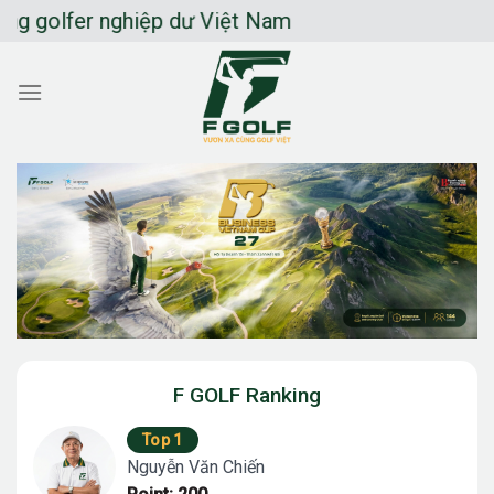
Chuyển
fer nghiệp dư Việt Nam
đến
nội
dung
F GOLF Ranking
Top 1
Nguyễn Văn Chiến