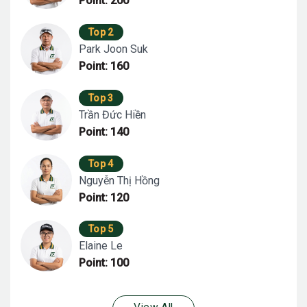
Point: 200
Top 2
Park Joon Suk
Point: 160
Top 3
Trần Đức Hiền
Point: 140
Top 4
Nguyễn Thị Hồng
Point: 120
Top 5
Elaine Le
Point: 100