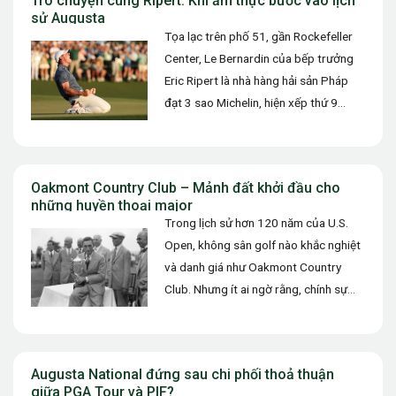
Trò chuyện cùng Ripert: Khi ẩm thực bước vào lịch
sử Augusta
Tọa lạc trên phố 51, gần Rockefeller
Center, Le Bernardin của bếp trưởng
Eric Ripert là nhà hàng hải sản Pháp
đạt 3 sao Michelin, hiện xếp thứ 9
trong…
Oakmont Country Club – Mảnh đất khởi đầu cho
những huyền thoại major
Trong lịch sử hơn 120 năm của U.S.
Open, không sân golf nào khắc nghiệt
và danh giá như Oakmont Country
Club. Nhưng ít ai ngờ rằng, chính sự
khắc…
Augusta National đứng sau chi phối thoả thuận
giữa PGA Tour và PIF?