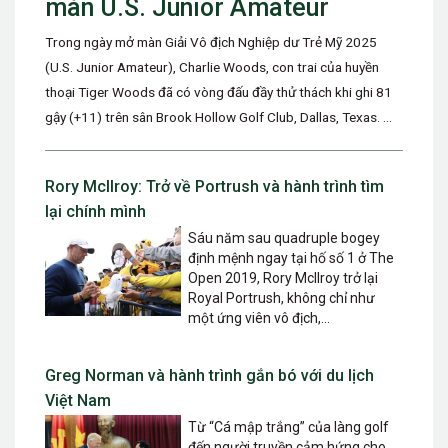
màn U.S. Junior Amateur
Trong ngày mở màn Giải Vô địch Nghiệp dư Trẻ Mỹ 2025
(U.S. Junior Amateur), Charlie Woods, con trai của huyền
thoại Tiger Woods đã có vòng đấu đầy thử thách khi ghi 81
gậy (+11) trên sân Brook Hollow Golf Club, Dallas, Texas. ...
Rory McIlroy: Trở về Portrush và hành trình tìm
lại chính mình
Sáu năm sau quadruple bogey
định mệnh ngay tại hố số 1 ở The
Open 2019, Rory McIlroy trở lại
Royal Portrush, không chỉ như
một ứng viên vô địch,...
Greg Norman và hành trình gắn bó với du lịch
Việt Nam
Từ “Cá mập trắng” của làng golf
đến người truyền cảm hứng cho