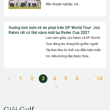
đấu chuyên nghiệp, mà…
Vướng lùm xùm về án phạt trên DP World Tour: Jon
Rahm rất có thể vắng mặt tại Ryder Cup 2027
Lùm xùm giữa Jon Rahm và DP World
Tour đang leo thang khi golfer người
Tây Ban Nha từ chối các điều kiện miễn
trừ. Nếu không đạt được thỏa…
1
2
3
4
5
6
…
14
Giải Golf