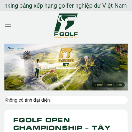
Chuyển
king bảng xếp hạng golfer nghiệp dư Việt Nam
đến
nội
dung
Không có ảnh đại diện.
Fgolf Open
Championship – Tây