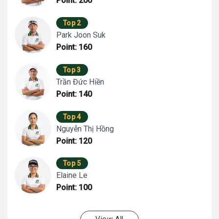
Point: 200
Top 2
Park Joon Suk
Point: 160
Top 3
Trần Đức Hiền
Point: 140
Top 4
Nguyễn Thị Hồng
Point: 120
Top 5
Elaine Le
Point: 100