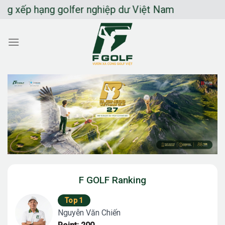
Chuyển
 hạng golfer nghiệp dư Việt Nam
đến
nội
dung
F GOLF Ranking
Top 1
Nguyễn Văn Chiến