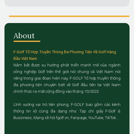
About
F-Golf Tổ Hợp Truyền Thông Đa Phương Tiện Về Golf Hàng
Đầu Việt Nam
Nắm bắt được xu hướng phát triển mạnh mẽ của ngành
công nghiệp Golf trên thế giới nói chung và Việt Nam nói
riêng trong giai đoạn hiện nay, F-GOLF Tổ hợp truyền thông
đa phương tiện chuyên biệt về Golf đầu tiên tại Việt Nam
chính thức ra mắt cộng đồng vào tháng 10/2023.
Lĩnh xướng vai trò tiên phong, F-GOLF bao gồm các kênh
thông tin vô cùng đa dạng như: Tạp chí giấy F-Golf &
Bussiness, Mạng xã hội fgolf.vn, Fanpage, YouTube, TikTok...