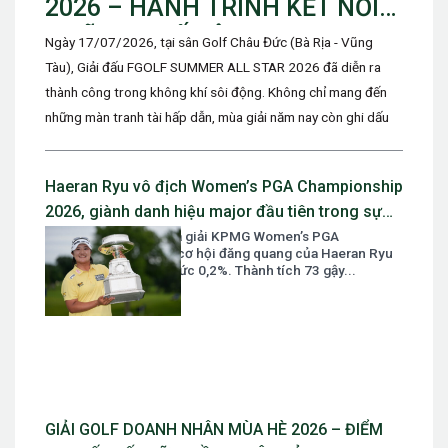
2026 – HÀNH TRÌNH KẾT NỐI
NHỮNG THẾ HỆ GOLFER, NƠI
Ngày 17/07/2026, tại sân Golf Châu Đức (Bà Rịa - Vũng
ĐAM MÊ ĐƯỢC TIẾP NỐI VÀ
Tàu), Giải đấu FGOLF SUMMER ALL STAR 2026 đã diễn ra
TỎA SÁNG
thành công trong không khí sôi động. Không chỉ mang đến
những màn tranh tài hấp dẫn, mùa giải năm nay còn ghi dấu
với lần đầu tiên...
Haeran Ryu vô địch Women’s PGA Championship
2026, giành danh hiệu major đầu tiên trong sự
nghiệp
Sau vòng mở màn của giải KPMG Women’s PGA
Championship 2026, cơ hội đăng quang của Haeran Ryu
chỉ được dự đoán ở mức 0,2%. Thành tích 73 gậy...
GIẢI GOLF DOANH NHÂN MÙA HÈ 2026 – ĐIỂM