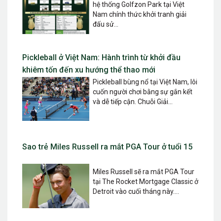
hệ thống Golfzon Park tại Việt
Nam chính thức khởi tranh giải
đấu sử...
Pickleball ở Việt Nam: Hành trình từ khởi đầu
khiêm tốn đến xu hướng thể thao mới
Pickleball bùng nổ tại Việt Nam, lôi
cuốn người chơi bằng sự gắn kết
và dễ tiếp cận. Chuỗi Giải...
Sao trẻ Miles Russell ra mắt PGA Tour ở tuổi 15
Miles Russell sẽ ra mắt PGA Tour
tại The Rocket Mortgage Classic ở
Detroit vào cuối tháng này....