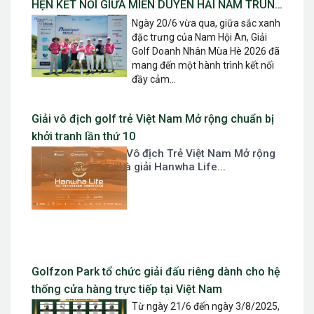
HẸN KẾT NỐI GIỮA MIỀN DUYÊN HẢI NAM TRUNG
BỘ
Ngày 20/6 vừa qua, giữa sắc xanh
đặc trưng của Nam Hội An, Giải
Golf Doanh Nhân Mùa Hè 2026 đã
mang đến một hành trình kết nối
đầy cảm...
Giải vô địch golf trẻ Việt Nam Mở rộng chuẩn bị
khởi tranh lần thứ 10
Giải Hanwha Life - Vô địch Trẻ Việt Nam Mở rộng
lần thứ 10 hay gọi là giải Hanwha Life...
Golfzon Park tổ chức giải đấu riêng dành cho hệ
thống cửa hàng trực tiếp tại Việt Nam
Từ ngày 21/6 đến ngày 3/8/2025,