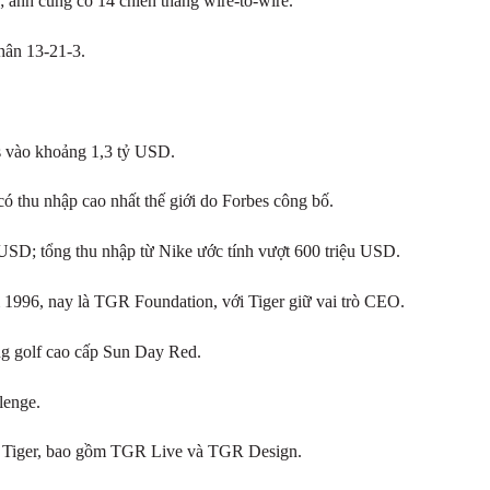
; anh cũng có 14 chiến thắng wire-to-wire.
nhân 13-21-3.
ds vào khoảng 1,3 tỷ USD.
 thu nhập cao nhất thế giới do Forbes công bố.
 USD; tổng thu nhập từ Nike ước tính vượt 600 triệu USD.
 1996, nay là TGR Foundation, với Tiger giữ vai trò CEO.
ng golf cao cấp Sun Day Red.
lenge.
ủa Tiger, bao gồm TGR Live và TGR Design.