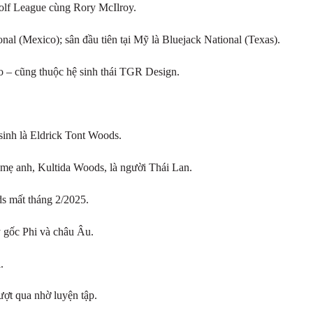
olf League cùng Rory McIlroy.
donal (Mexico); sân đầu tiên tại Mỹ là Bluejack National (Texas).
o – cũng thuộc hệ sinh thái TGR Design.
sinh là Eldrick Tont Woods.
mẹ anh, Kultida Woods, là người Thái Lan.
s mất tháng 2/2025.
 gốc Phi và châu Âu.
.
ượt qua nhờ luyện tập.