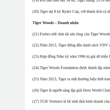
(19) Khi dẫn đầu sau 54 hố, Tiger thắng 55/59 lần
(20) Tiger dự 8 kỳ Ryder Cup, với thành tích cá 
Tiger Woods – Doanh nhân
(21) Forbes ước tính tài sản ròng của Tiger Woo
(22) Năm 2013, Tiger đứng đầu danh sách VĐV có
(23) Hợp đồng Nike ký năm 1996 trị giá 40 triệu
(24) Tiger Woods Foundation được thành lập năm
(25) Năm 2023, Tiger ra mắt thương hiệu thời tra
(26) Tiger là người sáng lập giải Hero World Chal
(27) TGR Ventures là hệ sinh thái kinh doanh c