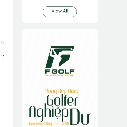
View All
là
 là