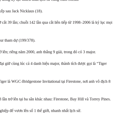
xếp sau Jack Nicklaus (18).
ỡ cắt 39 lần; chuỗi 142 lần qua cắt liên tiếp từ 1998–2006 là kỷ lục mọi
our tham dự (199/378).
ở lên; riêng năm 2000, anh thắng 9 giải, trong đó có 3 major.
đại giữ cùng lúc cả 4 danh hiệu major, thành tích được gọi là “Tiger
iger là WGC-Bridgestone Invitational tại Firestone, nơi anh vô địch 8
 8 lần trở lên tại ba sân khác nhau: Firestone, Bay Hill và Torrey Pines.
iệp để vươn lên số 1 thế giới, nhanh nhất lịch sử.