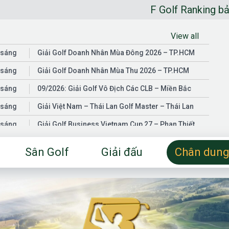
F Golf Ranking bảng xếp hạng
View all
 sáng
Giải Golf Doanh Nhân Mùa Đông 2026 – TP.HCM
 sáng
Giải Golf Doanh Nhân Mùa Thu 2026 – TP.HCM
 sáng
09/2026: Giải Golf Vô Địch Các CLB – Miền Bắc
 sáng
Giải Việt Nam – Thái Lan Golf Master – Thái Lan
 sáng
Giải Golf Business Vietnam Cup 27 – Phan Thiết
 sáng
Giải Golf Doanh Nhân Mùa Hè 2026 – Đồng Nai
Sân Golf
Giải đấu
Chân dung
 sáng
Giải Golf Vô Địch Các CLB – Miền Nam
03/2026: Giải Golf Doanh Nhân Mùa Xuân 2026 –
 sáng
TP.HCM
 sáng
Fgolf Open Championship – Tây Ninh
 sáng
Golf Business Vietnam Cup 25
Giải Golf Business Vietnam Cup 26 và Giải Vô Địch