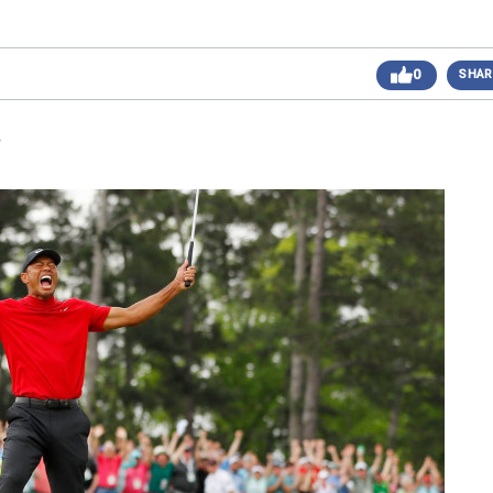
 sáng
Giải Golf Doanh Nhân Mùa Hè 2024
Giải Golf Gia Đình lần 1 (Family Golf Tournament
 chiều
0
SHAR
2024)
Giải Golf Doanh nghiệp và Thương hiệu Việt Nam
 chiều
lần thứ 22 (Business Vietnam Cup 22)
.
Giải Golf Vô địch các CLB toàn quốc Lần 1
sáng
(Vietnam Golf Club Championship 2024)
Giải Cặp Đôi Hoàn Hảo Lần 3 (Perfect Golf Couple
 chiều
3)
Giải Golf Cặp đôi hoàn hảo Lần 2 (Perfect Golf
 chiều
Couple 2)
 chiều
Giải Golf Business & Brand VN Championship 20