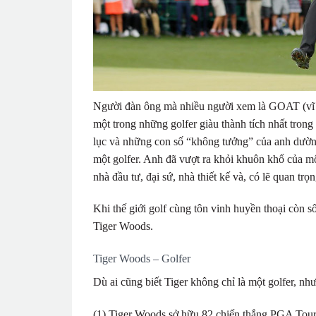
Người đàn ông mà nhiều người xem là GOAT (vĩ đại
một trong những golfer giàu thành tích nhất tron
lục và những con số “không tưởng” của anh dường 
một golfer. Anh đã vượt ra khỏi khuôn khổ của mô
nhà đầu tư, đại sứ, nhà thiết kế và, có lẽ quan trọ
Khi thế giới golf cùng tôn vinh huyền thoại còn số
Tiger Woods.
Tiger Woods – Golfer
Dù ai cũng biết Tiger không chỉ là một golfer, như
(1) Tiger Woods sở hữu 82 chiến thắng PGA Tour,