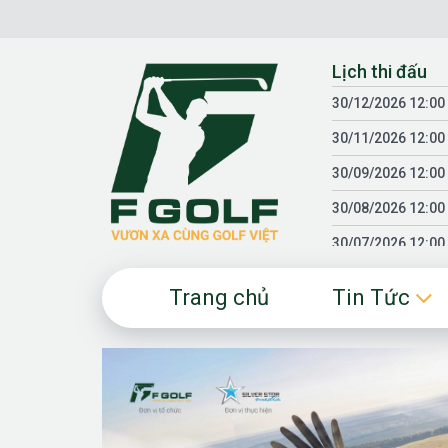
Chuyển
đến
nội
Lịch thi đấu
dung
30/12/2026 12:00
30/11/2026 12:00
30/09/2026 12:00
30/08/2026 12:00
30/07/2026 12:00
30/06/2026 12:00
Trang chủ
Tin Tức
30/05/2026 12:00
30/03/2026 12:00
30/01/2026 12:00
18/04/2025 12:00