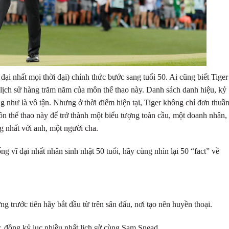
 nhất mọi thời đại) chính thức bước sang tuổi 50. Ai cũng biết Tiger 
g lịch sử hàng trăm năm của môn thể thao này. Danh sách danh hiệu, kỷ
như là vô tận. Nhưng ở thời điểm hiện tại, Tiger không chỉ đơn thuần
n thể thao này để trở thành một biểu tượng toàn cầu, một doanh nhân,
ng nhất với anh, một người cha.
ng vĩ đại nhất nhân sinh nhật 50 tuổi, hãy cùng nhìn lại 50 “fact” về
ng trước tiên hãy bắt đầu từ trên sân đấu, nơi tạo nên huyền thoại.
 đồng kỷ lục nhiều nhất lịch sử cùng Sam Snead.