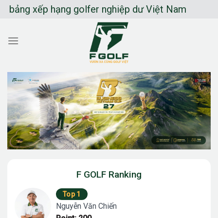
Chuyển
ng xếp hạng golfer nghiệp dư Việt Nam
đến
nội
dung
F GOLF Ranking
Top 1
Nguyễn Văn Chiến