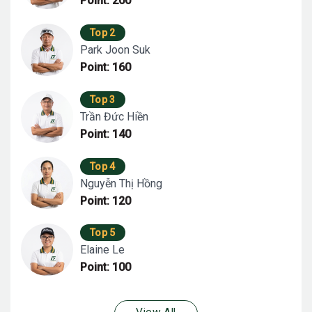
Point: 200
Top 2
Park Joon Suk
Point: 160
Top 3
Trần Đức Hiền
Point: 140
Top 4
Nguyễn Thị Hồng
Point: 120
Top 5
Elaine Le
Point: 100