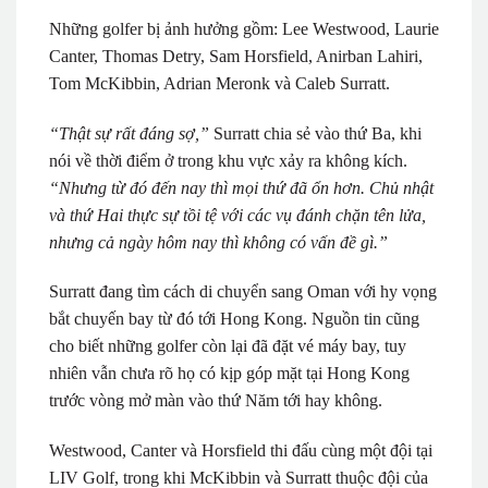
Những golfer bị ảnh hưởng gồm: Lee Westwood, Laurie
Canter, Thomas Detry, Sam Horsfield, Anirban Lahiri,
Tom McKibbin, Adrian Meronk và Caleb Surratt.
“Thật sự rất đáng sợ,”
Surratt chia sẻ vào thứ Ba, khi
nói về thời điểm ở trong khu vực xảy ra không kích.
“Nhưng từ đó đến nay thì mọi thứ đã ổn hơn. Chủ nhật
và thứ Hai thực sự tồi tệ với các vụ đánh chặn tên lửa,
nhưng cả ngày hôm nay thì không có vấn đề gì.”
Surratt đang tìm cách di chuyển sang Oman với hy vọng
bắt chuyến bay từ đó tới Hong Kong. Nguồn tin cũng
cho biết những golfer còn lại đã đặt vé máy bay, tuy
nhiên vẫn chưa rõ họ có kịp góp mặt tại Hong Kong
trước vòng mở màn vào thứ Năm tới hay không.
Westwood, Canter và Horsfield thi đấu cùng một đội tại
LIV Golf, trong khi McKibbin và Surratt thuộc đội của