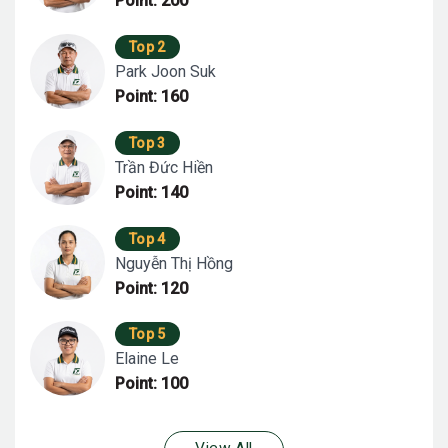
Point: 200
Top 2
Park Joon Suk
Point: 160
Top 3
Trần Đức Hiền
Point: 140
Top 4
Nguyễn Thị Hồng
Point: 120
Top 5
Elaine Le
Point: 100