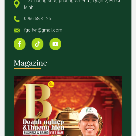
127 đương số 5, phường An Phú , Quận 2, Hồ Chí
Minh
0966 68 31 25
fgolfvn@gmail.com
Magazine