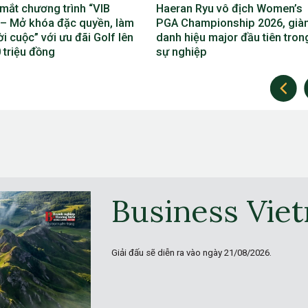
 Ryu vô địch Women’s
Eugenio Chacarra thắng bùng
hampionship 2026, giành
tại Italian Open, giành vé dự 
iệu major đầu tiên trong
Open
iệp
Business Vie
Giải đấu sẽ diễn ra vào ngày
21/08/2026.