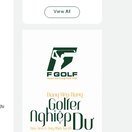
View All
hi
y