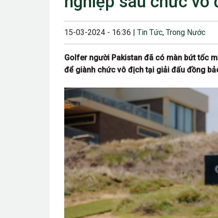
nghiệp sau chức vô 
23/08/2024 12:00
28/06/2024 12:00
15-03-2024 - 16:36 |
Tin Tức
,
Trong Nước
24/05/2024 12:00
Golfer người Pakistan đã có màn bứt tốc m
25/04/2024 6:00 
để giành chức vô địch tại giải đấu đồng bả
07/03/2024 12:00
22/12/2023 12:30
26/10/2023 12:00