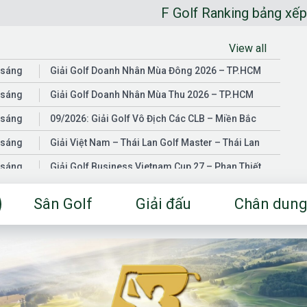
F Golf Ranking bảng xếp hạng golfer 
View all
 sáng
Giải Golf Doanh Nhân Mùa Đông 2026 – TP.HCM
 sáng
Giải Golf Doanh Nhân Mùa Thu 2026 – TP.HCM
 sáng
09/2026: Giải Golf Vô Địch Các CLB – Miền Bắc
 sáng
Giải Việt Nam – Thái Lan Golf Master – Thái Lan
 sáng
Giải Golf Business Vietnam Cup 27 – Phan Thiết
 sáng
Giải Golf Doanh Nhân Mùa Hè 2026 – Đồng Nai
Sân Golf
Giải đấu
Chân dung
 sáng
Giải Golf Vô Địch Các CLB – Miền Nam
03/2026: Giải Golf Doanh Nhân Mùa Xuân 2026 –
 sáng
TP.HCM
 sáng
Fgolf Open Championship – Tây Ninh
 sáng
Golf Business Vietnam Cup 25
Giải Golf Business Vietnam Cup 26 và Giải Vô Địch