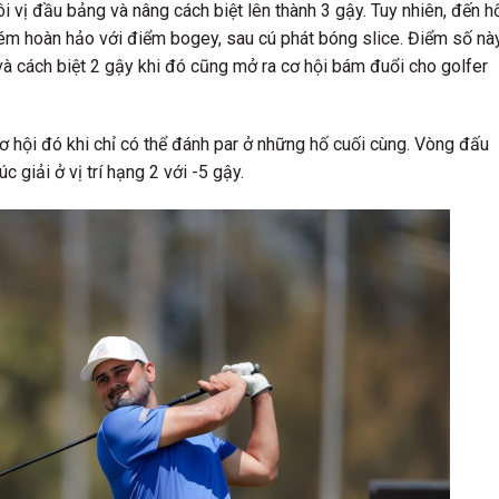
i vị đầu bảng và nâng cách biệt lên thành 3 gậy. Tuy nhiên, đến h
ém hoàn hảo với điểm bogey, sau cú phát bóng slice. Điểm số nà
à cách biệt 2 gậy khi đó cũng mở ra cơ hội bám đuổi cho golfer
ơ hội đó khi chỉ có thể đánh par ở những hố cuối cùng. Vòng đấu
 giải ở vị trí hạng 2 với -5 gậy.