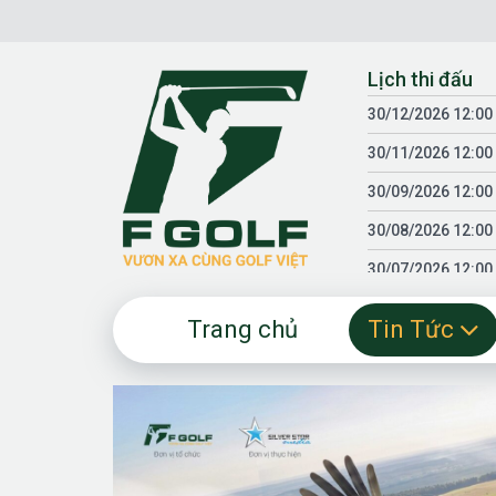
Chuyển
đến
nội
Lịch thi đấu
dung
30/12/2026 12:00
30/11/2026 12:00
30/09/2026 12:00
30/08/2026 12:00
30/07/2026 12:00
30/06/2026 12:00
Trang chủ
Tin Tức
30/05/2026 12:00
30/03/2026 12:00
30/01/2026 12:00
18/04/2025 12:00