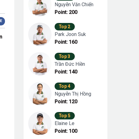
Nguyễn Văn Chiến
Point: 200
E
Top 2
Park Joon Suk
m
Point: 160
Top 3
Trần Đức Hiền
Point: 140
Top 4
Nguyễn Thị Hồng
Point: 120
Top 5
Elaine Le
Point: 100