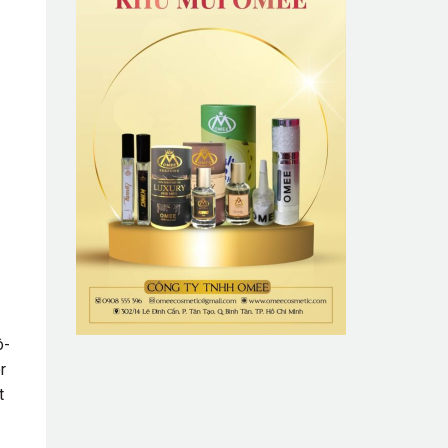
ô-
r
t