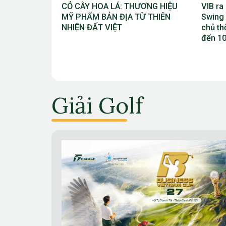
ƯƠNG HIỆU
VIB ra mắt chương trình “VIB
Haeran
Ừ THIÊN
Swing – Mở khóa đặc quyền, làm
PGA C
chủ thời cuộc” với ưu đãi Golf lên
danh h
đến 10 triệu đồng
sự ngh
Giải Golf