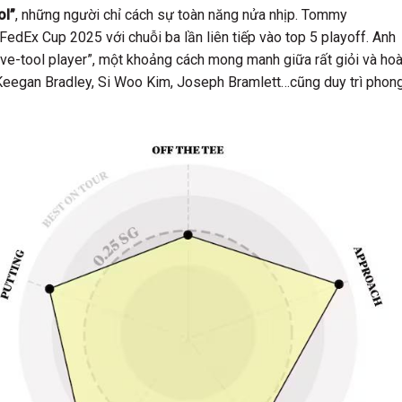
ol”
, những người chỉ cách sự toàn năng nửa nhịp. Tommy
edEx Cup 2025 với chuỗi ba lần liên tiếp vào top 5 playoff. Anh
“five-tool player”, một khoảng cách mong manh giữa rất giỏi và ho
Keegan Bradley, Si Woo Kim, Joseph Bramlett…cũng duy trì phon