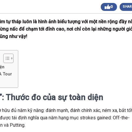
0
SHAR
 sáng
Giải Golf Doanh Nhân Mùa Hè 2024
Giải Golf Gia Đình lần 1 (Family Golf Tournament
 chiều
2024)
im tự tháp luôn là hình ảnh biểu tượng với một nền rộng đầy n
Giải Golf Doanh nghiệp và Thương hiệu Việt Nam
ừng nấc để chạm tới đỉnh cao, nơi chỉ còn lại những người giỏ
 chiều
lần thứ 22 (Business Vietnam Cup 22)
cũng như vậy!
Giải Golf Vô địch các CLB toàn quốc Lần 1
sáng
(Vietnam Golf Club Championship 2024)
Giải Cặp Đôi Hoàn Hảo Lần 3 (Perfect Golf Couple
 chiều
3)
Giải Golf Cặp đôi hoàn hảo Lần 2 (Perfect Golf
 chiều
Couple 2)
iện
 chiều
Giải Golf Business & Brand VN Championship 20
GA Tour
r”: Thước đo của sự toàn diện
sở hữu đủ năm kỹ năng: đánh mạnh, đánh chính xác, ném xa, bắt tố
ự được tái định nghĩa qua năm hạng mục strokes gained: Off-the-
n và Putting.