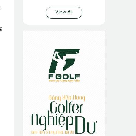
.
View All
ng