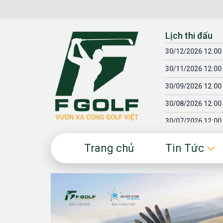
Chuyển
đến
nội
Lịch thi đấu
dung
30/12/2026 12:00
30/11/2026 12:00
30/09/2026 12:00
30/08/2026 12:00
30/07/2026 12:00
30/06/2026 12:00
Trang chủ
Tin Tức
30/05/2026 12:00
30/03/2026 12:00
30/01/2026 12:00
18/04/2025 12:00