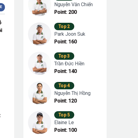
Nguyễn Văn Chiến
E
Point: 200
ỗ
Top 2
i
Park Joon Suk
Point: 160
Top 3
Trần Đức Hiền
Point: 140
Top 4
Nguyễn Thị Hồng
Point: 120
t
Top 5
Elaine Le
Point: 100