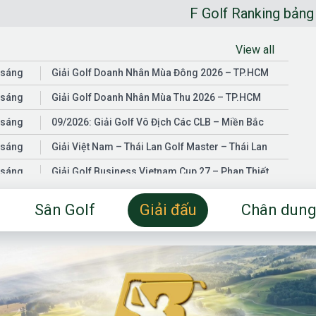
F Golf Ranking bảng xếp hạng g
View all
 sáng
Giải Golf Doanh Nhân Mùa Đông 2026 – TP.HCM
 sáng
Giải Golf Doanh Nhân Mùa Thu 2026 – TP.HCM
 sáng
09/2026: Giải Golf Vô Địch Các CLB – Miền Bắc
 sáng
Giải Việt Nam – Thái Lan Golf Master – Thái Lan
 sáng
Giải Golf Business Vietnam Cup 27 – Phan Thiết
 sáng
Giải Golf Doanh Nhân Mùa Hè 2026 – Đồng Nai
Sân Golf
Giải đấu
Chân dung
 sáng
Giải Golf Vô Địch Các CLB – Miền Nam
03/2026: Giải Golf Doanh Nhân Mùa Xuân 2026 –
 sáng
TP.HCM
 sáng
Fgolf Open Championship – Tây Ninh
 sáng
Golf Business Vietnam Cup 25
Giải Golf Business Vietnam Cup 26 và Giải Vô Địch