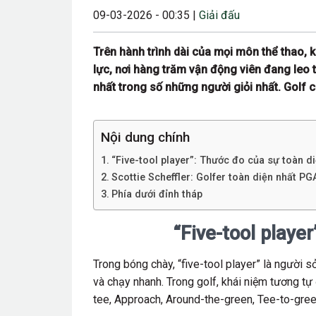
09-03-2026 - 00:35 |
Giải đấu
23/08/2024 12:00
28/06/2024 12:00
Trên hành trình dài của mọi môn thể thao, k
lực, nơi hàng trăm vận động viên đang leo t
24/05/2024 12:00
nhất trong số những người giỏi nhất. Golf 
25/04/2024 6:00 
07/03/2024 12:00
Nội dung chính
22/12/2023 12:30
“Five-tool player”: Thước đo của sự toàn d
26/10/2023 12:00
Scottie Scheffler: Golfer toàn diện nhất P
Phía dưới đỉnh tháp
“Five-tool playe
Trong bóng chày, “five-tool player” là người 
và chạy nhanh. Trong golf, khái niệm tương t
tee, Approach, Around-the-green, Tee-to-gree