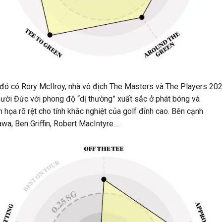
g đó có Rory McIlroy, nhà vô địch The Masters và The Players 202
ười Đức với phong độ “dị thường” xuất sắc ở phát bóng và
 họa rõ rệt cho tính khắc nghiệt của golf đỉnh cao. Bên cạnh
wa, Ben Griffin, Robert MacIntyre….