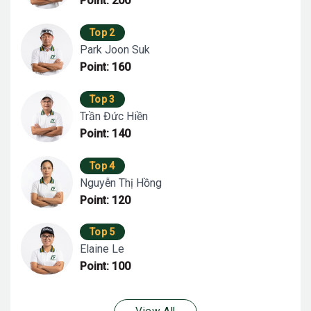
Point: 200
Top 2
Park Joon Suk
Point: 160
Top 3
Trần Đức Hiền
Point: 140
Top 4
Nguyễn Thị Hồng
Point: 120
Top 5
Elaine Le
Point: 100