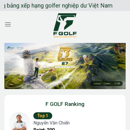
Chuyển
bảng xếp hạng golfer nghiệp dư Việt Nam
đến
nội
dung
F GOLF Ranking
Top 1
Nguyễn Văn Chiến