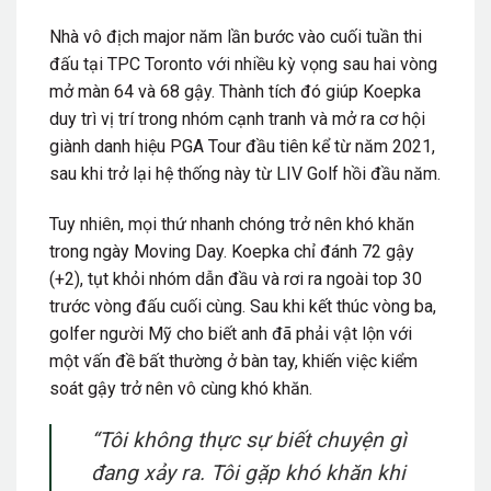
Nhà vô địch major năm lần bước vào cuối tuần thi
đấu tại TPC Toronto với nhiều kỳ vọng sau hai vòng
mở màn 64 và 68 gậy. Thành tích đó giúp Koepka
duy trì vị trí trong nhóm cạnh tranh và mở ra cơ hội
giành danh hiệu PGA Tour đầu tiên kể từ năm 2021,
sau khi trở lại hệ thống này từ LIV Golf hồi đầu năm.
Tuy nhiên, mọi thứ nhanh chóng trở nên khó khăn
trong ngày Moving Day. Koepka chỉ đánh 72 gậy
(+2), tụt khỏi nhóm dẫn đầu và rơi ra ngoài top 30
trước vòng đấu cuối cùng. Sau khi kết thúc vòng ba,
golfer người Mỹ cho biết anh đã phải vật lộn với
một vấn đề bất thường ở bàn tay, khiến việc kiểm
soát gậy trở nên vô cùng khó khăn.
“Tôi không thực sự biết chuyện gì
đang xảy ra. Tôi gặp khó khăn khi