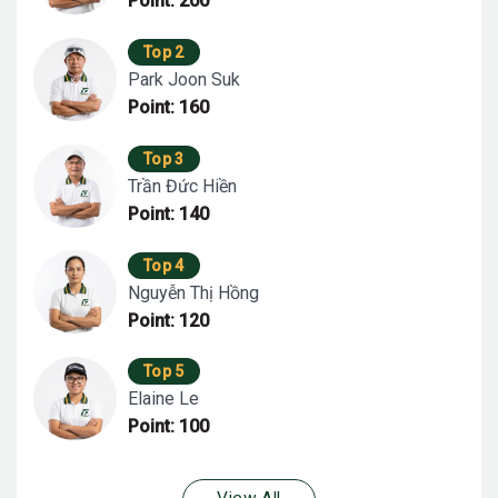
Point: 200
Top 2
Park Joon Suk
Point: 160
Top 3
Trần Đức Hiền
Point: 140
Top 4
Nguyễn Thị Hồng
Point: 120
Top 5
Elaine Le
Point: 100