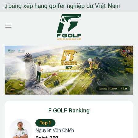
Chuyển
ảng xếp hạng golfer nghiệp dư Việt Nam
đến
nội
dung
F GOLF Ranking
Top 1
Nguyễn Văn Chiến