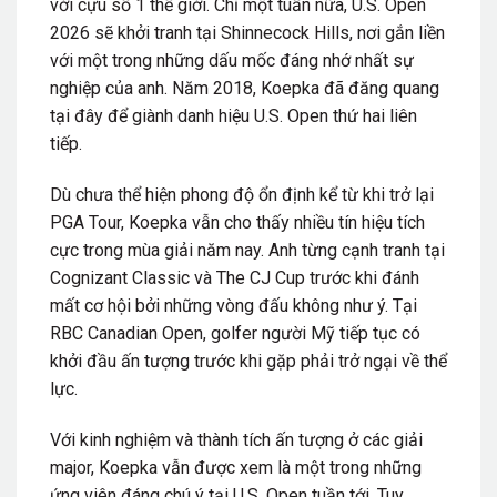
với cựu số 1 thế giới. Chỉ một tuần nữa, U.S. Open
2026 sẽ khởi tranh tại Shinnecock Hills, nơi gắn liền
với một trong những dấu mốc đáng nhớ nhất sự
nghiệp của anh. Năm 2018, Koepka đã đăng quang
tại đây để giành danh hiệu U.S. Open thứ hai liên
tiếp.
Dù chưa thể hiện phong độ ổn định kể từ khi trở lại
PGA Tour, Koepka vẫn cho thấy nhiều tín hiệu tích
cực trong mùa giải năm nay. Anh từng cạnh tranh tại
Cognizant Classic và The CJ Cup trước khi đánh
mất cơ hội bởi những vòng đấu không như ý. Tại
RBC Canadian Open, golfer người Mỹ tiếp tục có
khởi đầu ấn tượng trước khi gặp phải trở ngại về thể
lực.
Với kinh nghiệm và thành tích ấn tượng ở các giải
major, Koepka vẫn được xem là một trong những
ứng viên đáng chú ý tại U.S. Open tuần tới. Tuy