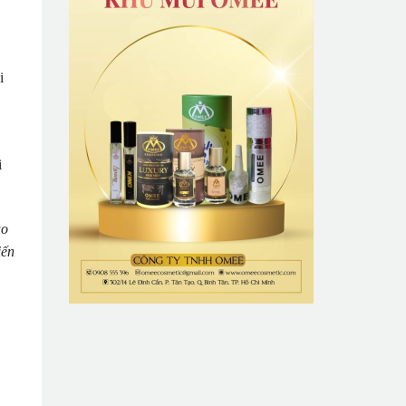
i
i
ạo
iến