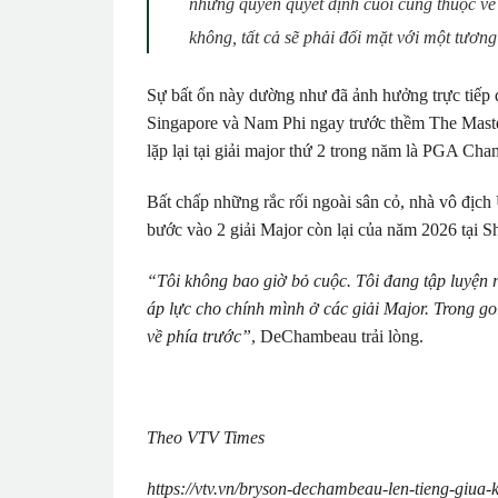
nhưng quyền quyết định cuối cùng thuộc về 
không, tất cả sẽ phải đối mặt với một tương 
Sự bất ổn này dường như đã ảnh hưởng trực tiếp đ
Singapore và Nam Phi ngay trước thềm The Masters
lặp lại tại giải major thứ 2 trong năm là PGA Ch
Bất chấp những rắc rối ngoài sân cỏ, nhà vô địch 
bước vào 2 giải Major còn lại của năm 2026 tại S
“Tôi không bao giờ bỏ cuộc. Tôi đang tập luyện rấ
áp lực cho chính mình ở các giải Major. Trong golf
về phía trước”
, DeChambeau trải lòng.
Theo VTV Times
https://vtv.vn/bryson-dechambeau-len-tieng-giua-