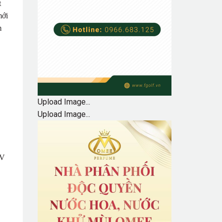
t
mới
m
Upload Image...
Upload Image...
IV