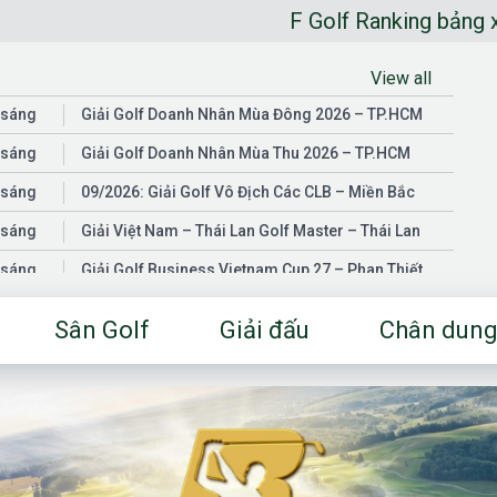
F Golf Ranking bảng xếp hạng go
View all
 sáng
Giải Golf Doanh Nhân Mùa Đông 2026 – TP.HCM
 sáng
Giải Golf Doanh Nhân Mùa Thu 2026 – TP.HCM
 sáng
09/2026: Giải Golf Vô Địch Các CLB – Miền Bắc
 sáng
Giải Việt Nam – Thái Lan Golf Master – Thái Lan
 sáng
Giải Golf Business Vietnam Cup 27 – Phan Thiết
 sáng
Giải Golf Doanh Nhân Mùa Hè 2026 – Đồng Nai
Sân Golf
Giải đấu
Chân dung
 sáng
Giải Golf Vô Địch Các CLB – Miền Nam
03/2026: Giải Golf Doanh Nhân Mùa Xuân 2026 –
 sáng
TP.HCM
 sáng
Fgolf Open Championship – Tây Ninh
 sáng
Golf Business Vietnam Cup 25
Giải Golf Business Vietnam Cup 26 và Giải Vô Địch