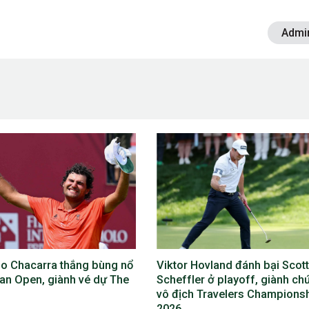
Admi
 Hovland đánh bại Scottie
Phil Mickelson lỡ The Open
ler ở playoff, giành chức
2026, lần đầu vắng mặt ở cả 4
h Travelers Championship
giải major trong năm