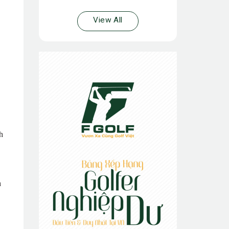
View All
h
h