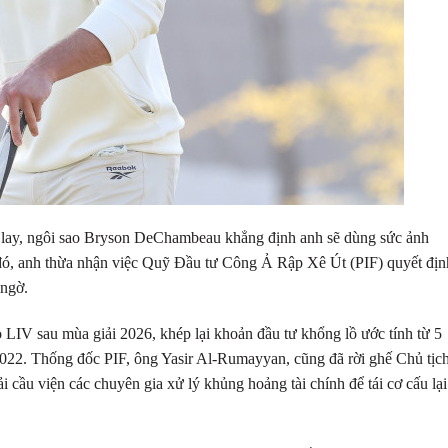
g lay, ngôi sao Bryson DeChambeau khẳng định anh sẽ dùng sức ảnh
 đó, anh thừa nhận việc Quỹ Đầu tư Công Ả Rập Xê Út (PIF) quyết địn
 ngờ.
 LIV sau mùa giải 2026, khép lại khoản đầu tư khổng lồ ước tính từ 5
2022. Thống đốc PIF, ông Yasir Al-Rumayyan, cũng đã rời ghế Chủ tịc
i cầu viện các chuyên gia xử lý khủng hoảng tài chính để tái cơ cấu lại