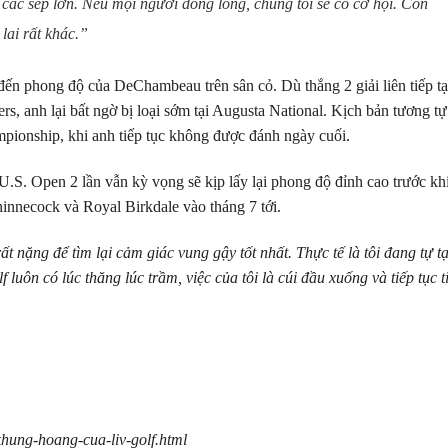
các sếp lớn. Nếu mọi người đồng lòng, chúng tôi sẽ có cơ hội. Còn
lai rất khác.”
ến phong độ của DeChambeau trên sân cỏ. Dù thắng 2 giải liên tiếp tạ
, anh lại bất ngờ bị loại sớm tại Augusta National. Kịch bản tương tự
ampionship, khi anh tiếp tục không được đánh ngày cuối.
U.S. Open 2 lần vẫn kỳ vọng sẽ kịp lấy lại phong độ đỉnh cao trước kh
hinnecock và Royal Birkdale vào tháng 7 tới.
t nặng để tìm lại cảm giác vung gậy tốt nhất. Thực tế là tôi đang tự t
 luôn có lúc thăng lúc trầm, việc của tôi là cúi đầu xuống và tiếp tục t
khung-hoang-cua-liv-golf.html