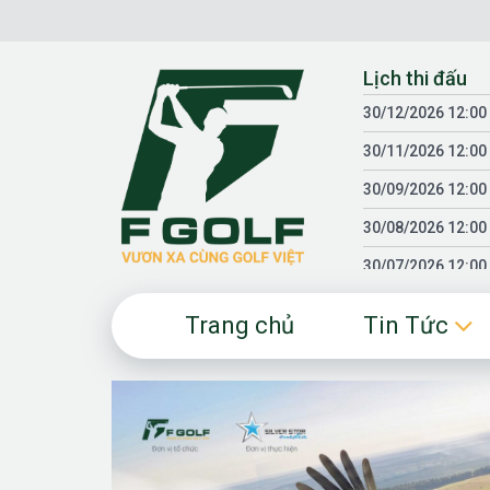
Chuyển
đến
nội
Lịch thi đấu
dung
30/12/2026 12:00
30/11/2026 12:00
30/09/2026 12:00
30/08/2026 12:00
30/07/2026 12:00
30/06/2026 12:00
Trang chủ
Tin Tức
30/05/2026 12:00
30/03/2026 12:00
30/01/2026 12:00
18/04/2025 12:00