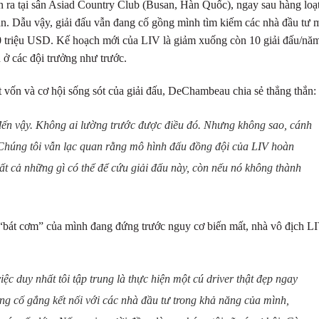
ễn ra tại sân Asiad Country Club (Busan, Hàn Quốc), ngay sau hàng loạ
ản. Dẫu vậy, giải đấu vẫn đang cố gồng mình tìm kiếm các nhà đầu tư 
50 triệu USD. Kế hoạch mới của LIV là giảm xuống còn 10 giải đấu/nă
n ở các đội trưởng như trước.
 vốn và cơ hội sống sót của giải đấu, DeChambeau chia sẻ thẳng thắn:
h đến vậy. Không ai lường trước được điều đó. Nhưng không sao, cánh
 Chúng tôi vẫn lạc quan rằng mô hình đấu đồng đội của LIV hoàn
tất cả những gì có thể để cứu giải đấu này, còn nếu nó không thành
i “bát cơm” của mình đang đứng trước nguy cơ biến mất, nhà vô địch L
c duy nhất tôi tập trung là thực hiện một cú driver thật đẹp ngay
ang cố gắng kết nối với các nhà đầu tư trong khả năng của mình,