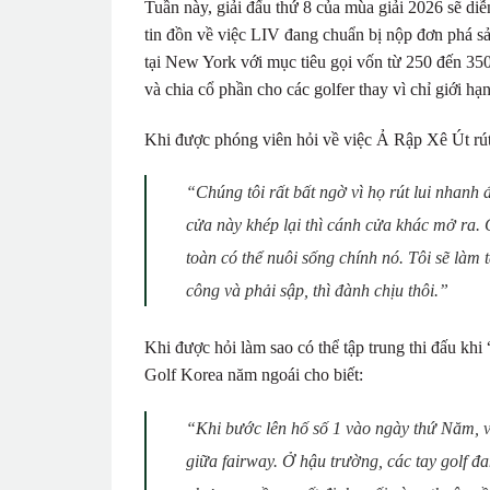
Tuần này, giải đấu thứ 8 của mùa giải 2026 sẽ di
tin đồn về việc LIV đang chuẩn bị nộp đơn phá s
tại New York với mục tiêu gọi vốn từ 250 đến 3
và chia cổ phần cho các golfer thay vì chỉ giới hạ
Khi được phóng viên hỏi về việc Ả Rập Xê Út rút
“Chúng tôi rất bất ngờ vì họ rút lui nhan
cửa này khép lại thì cánh cửa khác mở ra.
toàn có thể nuôi sống chính nó. Tôi sẽ làm 
công và phải sập, thì đành chịu thôi.”
Khi được hỏi làm sao có thể tập trung thi đấu kh
Golf Korea năm ngoái cho biết:
“Khi bước lên hố số 1 vào ngày thứ Năm, việ
giữa fairway. Ở hậu trường, các tay golf đ