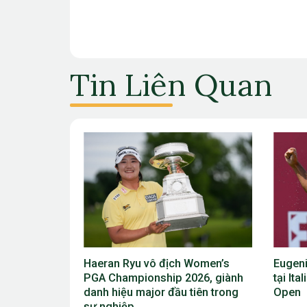
Tin Liên Quan
 Women’s
Eugenio Chacarra thắng bùng nổ
Viktor
026, giành
tại Italian Open, giành vé dự The
Scheff
tiên trong
Open
vô địc
2026