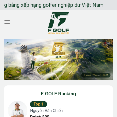
Chuyển
ảng xếp hạng golfer nghiệp dư Việt Nam
đến
nội
dung
F GOLF Ranking
Top 1
Nguyễn Văn Chiến