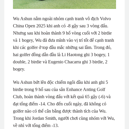
Wu Ashun nằm ngoài nhóm cạnh tranh vô địch Volvo
China Open 2025 khi anh có -8 gậy sau 3 vòng đấu.
Nhưng sau khi hoàn thành 9 hố vòng cuối với 2 birdie
và 1 bogey, Wu đã đưa mình vào vị trí tốt để cạnh tranh
khi các golfer ở top đầu mắc những sai lầm. Trong đó,
hai golfer đồng dẫn đầu là Li Haotong ghi 3 bogey, 1
double, 2 birdie và Eugenio Chacarra ghi 3 birdie, 2
bogey.
Wu Ashun bứt lên độc chiếm ngôi đầu khi anh ghi 5
birdie trong 9 hố sau của sân Enhance Anting Golf
Club, hoàn thành vòng đấu với kết quả 65 gậy (-6) và
đạt tổng điểm -14. Cho đến cuối ngày, đã không có
golfer nào có thể cân bằng được thành tích của Wu.
Trong khi Jordan Smith, người chơi cùng nhóm với Wu,
về nhì với tổng điểm -13.