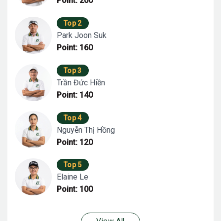
Point: 200
Top 2
Park Joon Suk
Point: 160
Top 3
Trần Đức Hiền
Point: 140
Top 4
Nguyễn Thị Hồng
Point: 120
Top 5
Elaine Le
Point: 100