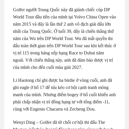
Golfer người Trung Quốc này đã giành chiếc cúp DP
World Tour đầu tiên của mình tại Volvo China Open vào
năm 2015 và đây là lần thứ 2 anh vô địch giải đấu lớn
nhất của Trung Quốc. Ở tuổi 39, đây là chiến thắng thứ
năm của Wu trên DP World Tour. Wu đã mất quyền thi
đấu toàn thời gian trên DP World Tour sau khi kết thúc ở
vị trí 115 trong bảng xếp hạng Race to Dubai năm
ngoái. Với chiến thắng này, anh đã đảm bảo được vị trí
của mình cho đến cuối mùa giải 2027.
Li Haotong chỉ ghi được ba birdie ở vòng cuối, anh đã
ghi eagle ở hố 17 để níu kéo cơ hội cạnh tranh mỏng
manh của mình. Nhưng điểm bogey ở hố cuối khiến anh
phải chấp nhận vị trí đồng hạng tư với tổng điểm -11,
cùng với Eugenio Chacarra và Zecheng Dou.
Wenyi Ding – Golfer đã từ chối cơ hội thi đấu The