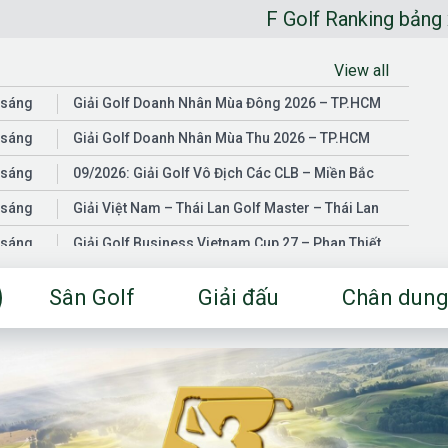
F Golf Ranking bảng xếp hạng golf
View all
 sáng
Giải Golf Doanh Nhân Mùa Đông 2026 – TP.HCM
 sáng
Giải Golf Doanh Nhân Mùa Thu 2026 – TP.HCM
 sáng
09/2026: Giải Golf Vô Địch Các CLB – Miền Bắc
 sáng
Giải Việt Nam – Thái Lan Golf Master – Thái Lan
 sáng
Giải Golf Business Vietnam Cup 27 – Phan Thiết
 sáng
Giải Golf Doanh Nhân Mùa Hè 2026 – Đồng Nai
Sân Golf
Giải đấu
Chân dung
 sáng
Giải Golf Vô Địch Các CLB – Miền Nam
03/2026: Giải Golf Doanh Nhân Mùa Xuân 2026 –
 sáng
TP.HCM
 sáng
Fgolf Open Championship – Tây Ninh
 sáng
Golf Business Vietnam Cup 25
Giải Golf Business Vietnam Cup 26 và Giải Vô Địch