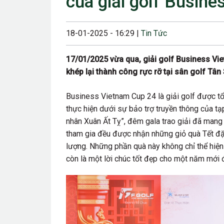
của giải golf Busin
23/08/2024 12:00
28/06/2024 12:00
18-01-2025 - 16:29 |
Tin Tức
24/05/2024 12:00
17/01/2025 vừa qua, giải golf Business Vi
25/04/2024 6:00 
khép lại thành công rực rỡ tại sân golf Tâ
07/03/2024 12:00
Business Vietnam Cup 24 là giải golf được tổ
22/12/2023 12:30
thực hiện dưới sự bảo trợ truyền thông của t
nhân Xuân Ất Tỵ”, đêm gala trao giải đã mang 
26/10/2023 12:00
tham gia đều được nhận những giỏ quà Tết đặc
lượng. Những phần quà này không chỉ thể hiện 
còn là một lời chúc tốt đẹp cho một năm mới 