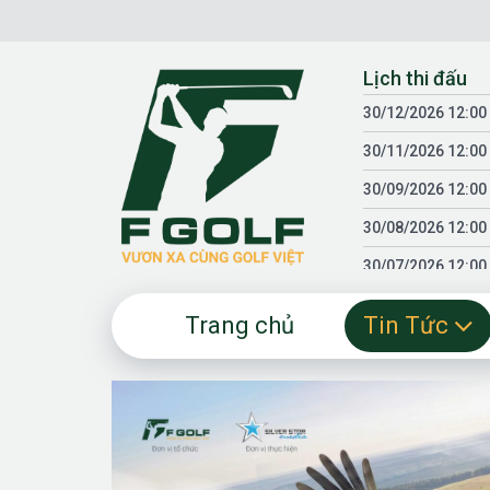
Chuyển
đến
nội
Lịch thi đấu
dung
30/12/2026 12:00
30/11/2026 12:00
30/09/2026 12:00
30/08/2026 12:00
30/07/2026 12:00
30/06/2026 12:00
Trang chủ
Tin Tức
30/05/2026 12:00
30/03/2026 12:00
30/01/2026 12:00
18/04/2025 12:00