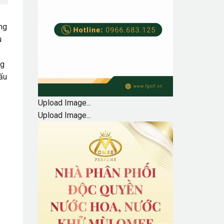
ng
u
ng
ấu
Upload Image...
Upload Image...