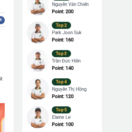
Nguyễn Văn Chiến
Point: 200
E
Top 2
Park Joon Suk
Point: 160
Top 3
Trần Đức Hiền
Point: 140
ất
Top 4
Nguyễn Thị Hồng
Point: 120
Top 5
Elaine Le
Point: 100