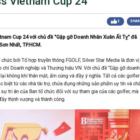
ess Vietnam Cup 24
 sáng
Giải Golf Doanh Nhân Mùa Hè 2024
Giải Golf Gia Đình lần 1 (Family Golf Tournament
 chiều
1
SHAR
2024)
Giải Golf Doanh nghiệp và Thương hiệu Việt Nam
 chiều
lần thứ 22 (Business Vietnam Cup 22)
etnam Cup 24 với chủ đề "Gặp gỡ Doanh Nhân Xuân Ất Tỵ" đã
Giải Golf Vô địch các CLB toàn quốc Lần 1
sáng
n Sơn Nhất, TP.HCM.
(Vietnam Golf Club Championship 2024)
Giải Cặp Đôi Hoàn Hảo Lần 3 (Perfect Golf Couple
 chiều
3)
 chức bởi Tổ hợp truyền thông FGOLF, Silver Star Media là đơn vị
Giải Golf Cặp đôi hoàn hảo Lần 2 (Perfect Golf
 chiều
ạp chí Doanh nghiệp và Thương hiệu VN. Với chủ đề “Gặp gỡ doanh
Couple 2)
lại không khí thân mật, ấm cúng và đầy ý nghĩa. Tất cả các golfer
 chiều
Giải Golf Business & Brand VN Championship 20
 biệt từ các nhà tài trợ, chứa đựng những sản phẩm uy tín và ch
sự tri ân của Ban tổ chức đối với sự tham gia của các golfer, mà
đầy thịnh vượng và thành công.