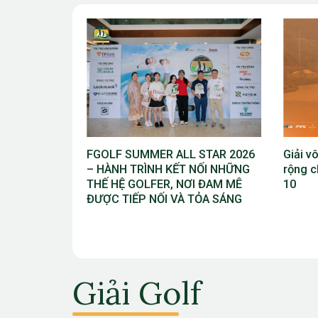
 STAR 2026
Giải vô địch golf trẻ Việt Nam Mở
Haeran
NỐI NHỮNG
rộng chuẩn bị khởi tranh lần thứ
PGA C
I ĐAM MÊ
10
danh h
TỎA SÁNG
sự ngh
Giải Golf