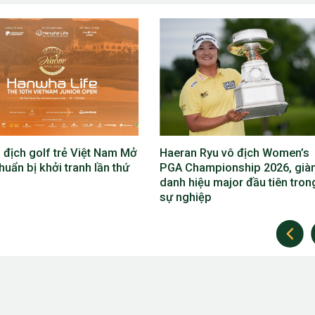
 Ryu vô địch Women’s
Nguyễn Anh Minh góp 3 điểm,
hampionship 2026, giành
cùng Đội tuyển Quốc tế vô địc
iệu major đầu tiên trong
Arnold Palmer Cup 2026
iệp