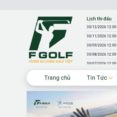
Chuyển
đến
nội
Lịch thi đấu
dung
30/12/2026 12:00
30/11/2026 12:00
30/09/2026 12:00
30/08/2026 12:00
30/07/2026 12:00
30/06/2026 12:00
Trang chủ
Tin Tức
30/05/2026 12:00
30/03/2026 12:00
30/01/2026 12:00
18/04/2025 12:00