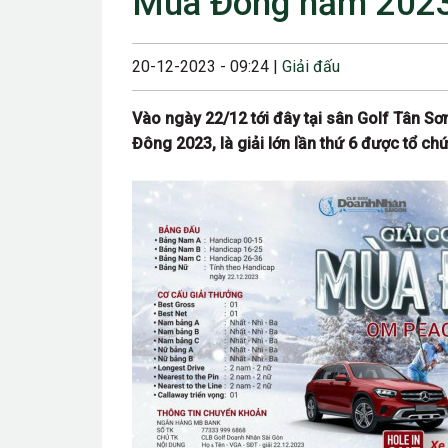
Mùa Đông năm 202
23/08/2024 12:00
28/06/2024 12:00
20-12-2023 - 09:24 |
Giải đấu
24/05/2024 12:00
Vào ngày 22/12 tới đây tại sân Golf Tân S
25/04/2024 6:00 
Đông 2023, là giải lớn lần thứ 6 được tổ ch
07/03/2024 12:00
22/12/2023 12:30
26/10/2023 12:00