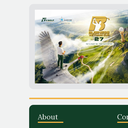
About
Co