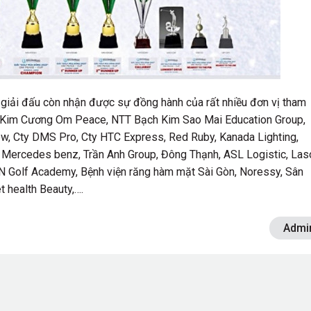
 giải đấu còn nhận được sự đồng hành của rất nhiều đơn vị tham
TT Kim Cương Om Peace, NTT Bạch Kim Sao Mai Education Group,
ew, Cty DMS Pro, Cty HTC Express, Red Ruby, Kanada Lighting,
 Mercedes benz, Trần Anh Group, Đông Thạnh, ASL Logistic, Laso
KN Golf Academy, Bệnh viện răng hàm mặt Sài Gòn, Noressy, Sân
t health Beauty,….
Admi