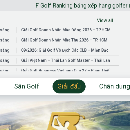
F Golf Ranking bảng xếp hạng golfer nghiệp dư Vi
View all
 sáng
Giải Golf Doanh Nhân Mùa Đông 2026 – TP.HCM
 sáng
Giải Golf Doanh Nhân Mùa Thu 2026 – TP.HCM
 sáng
09/2026: Giải Golf Vô Địch Các CLB – Miền Bắc
 sáng
Giải Việt Nam – Thái Lan Golf Master – Thái Lan
 sáng
Giải Golf Business Vietnam Cup 27 – Phan Thiết
 sáng
Giải Golf Doanh Nhân Mùa Hè 2026 – Đồng Nai
Sân Golf
Giải đấu
Chân dung
 sáng
Giải Golf Vô Địch Các CLB – Miền Nam
03/2026: Giải Golf Doanh Nhân Mùa Xuân 2026 –
 sáng
TP.HCM
 sáng
Fgolf Open Championship – Tây Ninh
 sáng
Golf Business Vietnam Cup 25
Giải Golf Business Vietnam Cup 26 và Giải Vô Địch