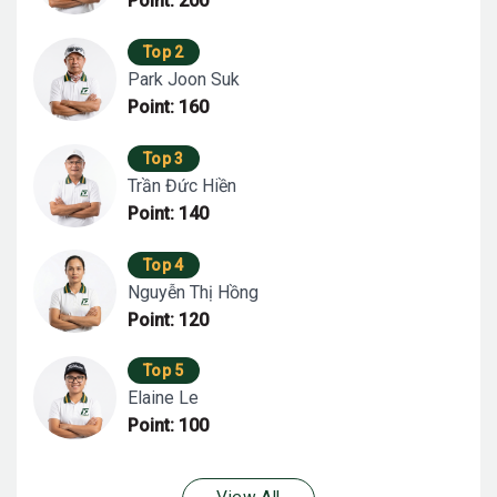
Point: 200
Top 2
Park Joon Suk
Point: 160
Top 3
Trần Đức Hiền
Point: 140
Top 4
Nguyễn Thị Hồng
Point: 120
Top 5
Elaine Le
Point: 100