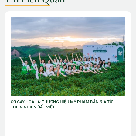
PHẨM BẢN ĐỊA TỪ
VIB ra mắt chương trình “VIB Swing – Mở k
làm chủ thời cuộc” với ưu đãi Golf lên đến 