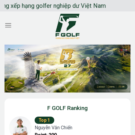
Chuyển
ếp hạng golfer nghiệp dư Việt Nam
đến
nội
dung
F GOLF Ranking
Top 1
Nguyễn Văn Chiến