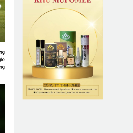
áng
gle
òng