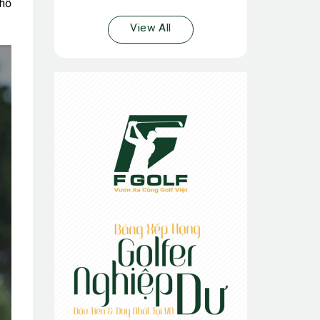
 hố
View All