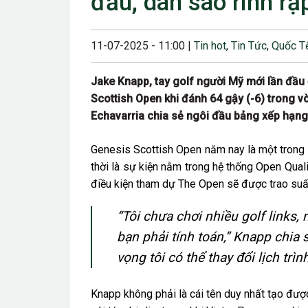
đầu, dàn sao rình r
23/08/2024 12:00
28/06/2024 12:00
11-07-2025 - 11:00 |
Tin hot
,
Tin Tức
,
Quốc T
24/05/2024 12:00
Jake Knapp, tay golf người Mỹ mới lần đầu
25/04/2024 6:00 
Scottish Open khi đánh 64 gậy (-6) trong 
Echavarria chia sẻ ngôi đầu bảng xếp hạng
07/03/2024 12:00
22/12/2023 12:30
Genesis Scottish Open năm nay là một trong
thời là sự kiện nằm trong hệ thống Open Quali
26/10/2023 12:00
điều kiện tham dự The Open sẽ được trao suất
“
Tôi chưa chơi nhiều golf links,
bạn phải tính toán,” Knapp chia
vọng tôi có thể thay đổi lịch trìn
Knapp không phải là cái tên duy nhất tạo đư