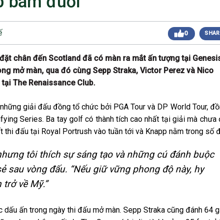
ập bám đuổi
 sáng
Giải Golf Doanh Nhân Mùa Hè 2024
Giải Golf Gia Đình lần 1 (Family Golf Tournament
 chiều
ế
0
SHAR
2024)
Giải Golf Doanh nghiệp và Thương hiệu Việt Nam
 chiều
lần thứ 22 (Business Vietnam Cup 22)
 đặt chân đến Scotland đã có màn ra mắt ấn tượng tại Genesi
Giải Golf Vô địch các CLB toàn quốc Lần 1
sáng
vòng mở màn, qua đó cùng Sepp Straka, Victor Perez và Nico
(Vietnam Golf Club Championship 2024)
Giải Cặp Đôi Hoàn Hảo Lần 3 (Perfect Golf Couple
 tại The Renaissance Club.
 chiều
3)
Giải Golf Cặp đôi hoàn hảo Lần 2 (Perfect Golf
 chiều
 những giải đấu đồng tổ chức bởi PGA Tour và DP World Tour, đ
Couple 2)
fying Series. Ba tay golf có thành tích cao nhất tại giải mà chưa
 chiều
Giải Golf Business & Brand VN Championship 20
 thi đấu tại Royal Portrush vào tuần tới và Knapp nằm trong số đ
 nhưng tôi thích sự sáng tạo và những cú đánh buộc
 sẻ sau vòng đấu. “Nếu giữ vững phong độ này, hy
h trở về Mỹ.”
ợc dấu ấn trong ngày thi đấu mở màn. Sepp Straka cũng đánh 64 