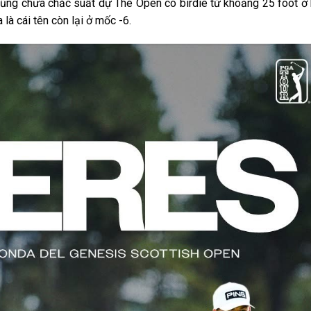
i cũng chưa chắc suất dự The Open có birdie từ khoảng 25 foot ở
là cái tên còn lại ở mốc -6.