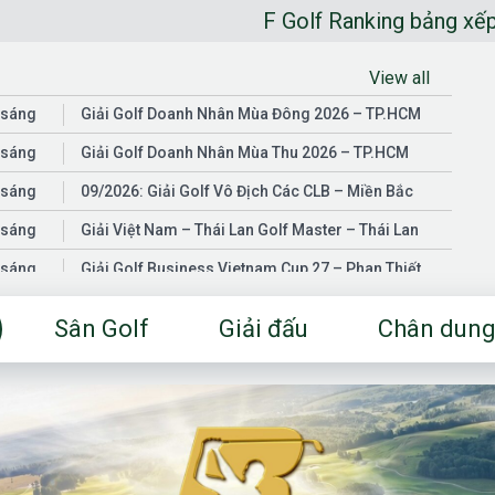
F Golf Ranking bảng xếp hạng golfer n
View all
 sáng
Giải Golf Doanh Nhân Mùa Đông 2026 – TP.HCM
 sáng
Giải Golf Doanh Nhân Mùa Thu 2026 – TP.HCM
 sáng
09/2026: Giải Golf Vô Địch Các CLB – Miền Bắc
 sáng
Giải Việt Nam – Thái Lan Golf Master – Thái Lan
 sáng
Giải Golf Business Vietnam Cup 27 – Phan Thiết
 sáng
Giải Golf Doanh Nhân Mùa Hè 2026 – Đồng Nai
Sân Golf
Giải đấu
Chân dung
 sáng
Giải Golf Vô Địch Các CLB – Miền Nam
03/2026: Giải Golf Doanh Nhân Mùa Xuân 2026 –
 sáng
TP.HCM
 sáng
Fgolf Open Championship – Tây Ninh
 sáng
Golf Business Vietnam Cup 25
Giải Golf Business Vietnam Cup 26 và Giải Vô Địch