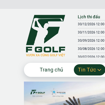
Chuyển
đến
nội
Lịch thi đấu
dung
30/12/2026 12:00
30/11/2026 12:00
30/09/2026 12:00
30/08/2026 12:00
30/07/2026 12:00
30/06/2026 12:00
Trang chủ
Tin Tức
30/05/2026 12:00
30/03/2026 12:00
30/01/2026 12:00
18/04/2025 12:00