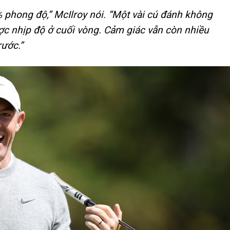
 phong độ,” McIlroy nói. “Một vài cú đánh không
ược nhịp độ ở cuối vòng. Cảm giác vẫn còn nhiều
rước.”