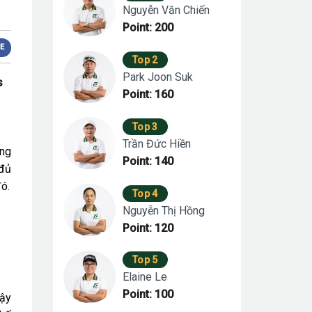
Nguyễn Văn Chiến
Point: 200
E
Top 2
Park Joon Suk
s
Point: 160
Top 3
Trần Đức Hiền
ồng
Point: 140
 đủ
ó.
Top 4
Nguyễn Thị Hồng
Point: 120
Top 5
Elaine Le
Point: 100
gậy