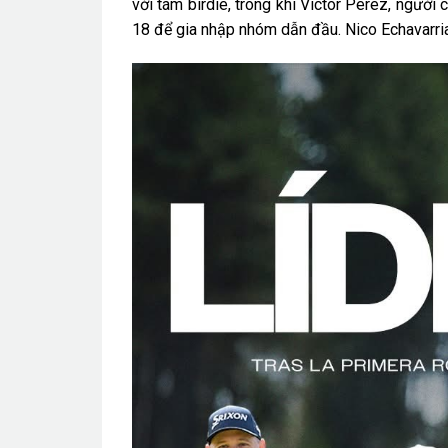
với tám birdie, trong khi Victor Perez, ngườ
18 để gia nhập nhóm dẫn đầu. Nico Echavarria 