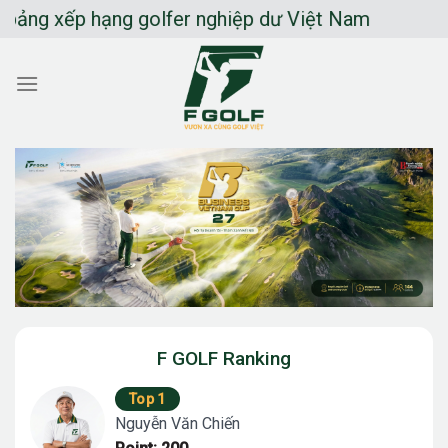
Chuyển
ếp hạng golfer nghiệp dư Việt Nam
đến
nội
dung
F GOLF Ranking
Top 1
Nguyễn Văn Chiến