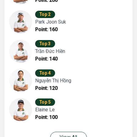
Point: 200
Top 2
Park Joon Suk
Point: 160
Top 3
Trần Đức Hiền
Point: 140
Top 4
Nguyễn Thị Hồng
Point: 120
Top 5
Elaine Le
Point: 100