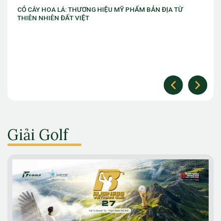
VIB ra mắt chương trình “VIB Swing – Mở khóa đặc quyền,
làm chủ thời cuộc” với ưu đãi Golf lên đến 10 triệu đồng
Giải Golf