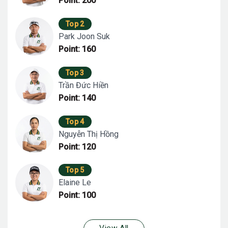
Point: 200
Top 2
Park Joon Suk
Point: 160
Top 3
Trần Đức Hiền
Point: 140
Top 4
Nguyễn Thị Hồng
Point: 120
Top 5
Elaine Le
Point: 100