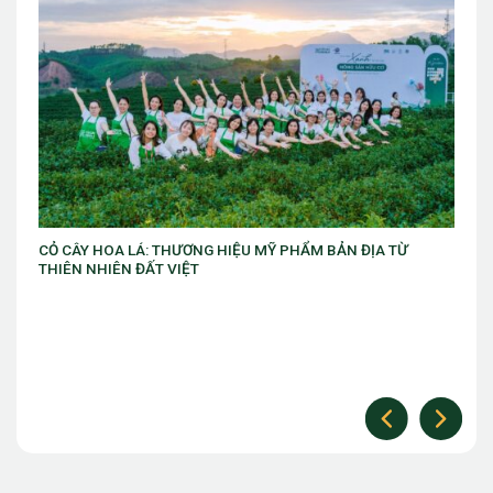
HIỆU MỸ PHẨM BẢN ĐỊA TỪ
VIB ra mắt chương trình “VIB Swi
làm chủ thời cuộc” với ưu đãi Gol