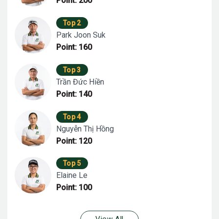
Point: 200
Top 2
Park Joon Suk
Point: 160
Top 3
Trần Đức Hiền
Point: 140
Top 4
Nguyễn Thị Hồng
Point: 120
Top 5
Elaine Le
Point: 100