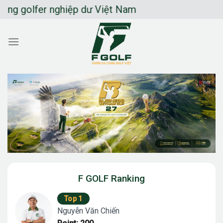
Chuyển
golfer nghiệp dư Việt Nam
đến
nội
dung
F GOLF Ranking
Top 1
Nguyễn Văn Chiến