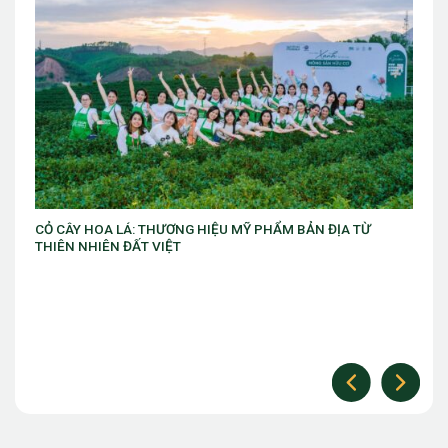
HIỆU MỸ PHẨM BẢN ĐỊA TỪ
VIB ra mắt chương trình “VIB Swi
làm chủ thời cuộc” với ưu đãi Gol