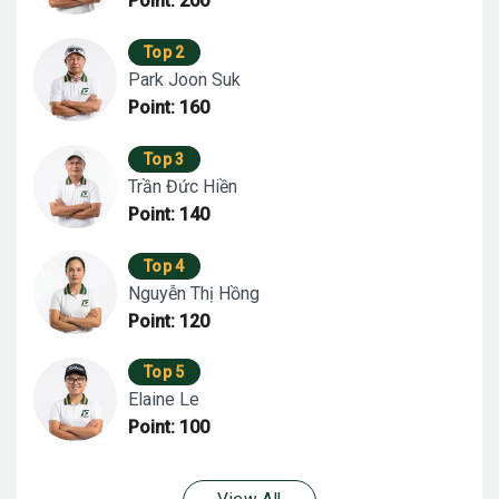
Point: 200
Top 2
Park Joon Suk
Point: 160
Top 3
Trần Đức Hiền
Point: 140
Top 4
Nguyễn Thị Hồng
Point: 120
Top 5
Elaine Le
Point: 100