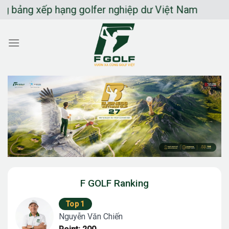
Chuyển
ng xếp hạng golfer nghiệp dư Việt Nam
đến
nội
dung
F GOLF Ranking
Top 1
Nguyễn Văn Chiến