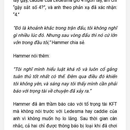
lấy gậy, caddie của Ledesma giơ 4 ngón tay, ám chỉ
“gậy sắt số 4?”, và anh theo phản xạ đã xác nhận:
“4.”
“Đó là khoảnh khắc trong trận đấu, tôi không nghĩ
gì nhiều lúc đó. Nhưng sau vòng đấu thì nó cứ lởn
vởn trong đầu tôi,”
Hammer chia sẻ.
Hammer nói thêm:
“Tôi nghĩ mình hiểu luật khá rõ và luôn cố gắng
tuân thủ tốt nhất có thể. Đêm qua điều đó khiến
tôi không yên, và sáng nay tôi thấy mình cần phải
báo với trọng tài về chuyện đã xảy ra.”
Hammer đã âm thầm báo cáo với tổ trọng tài KFT
mà không nói trước với Ledesma hay caddie của
anh vì không muốn họ lo lắng. Sau thời gian cân
nhắc, cả hai chỉ được thông báo bị loại khi đã chơi