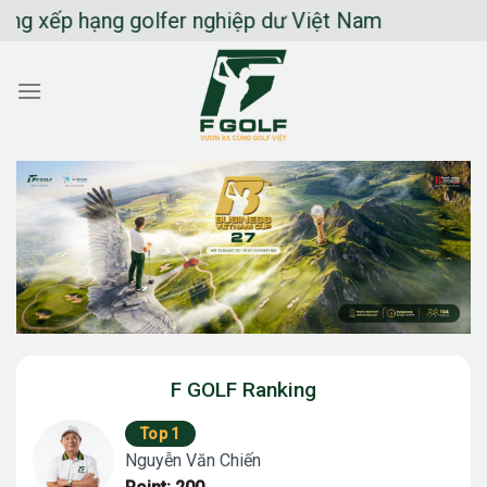
Chuyển
p hạng golfer nghiệp dư Việt Nam
đến
nội
dung
F GOLF Ranking
Top 1
Nguyễn Văn Chiến