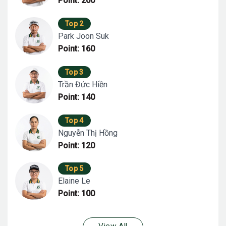
Point: 200
Top 2
Park Joon Suk
Point: 160
Top 3
Trần Đức Hiền
Point: 140
Top 4
Nguyễn Thị Hồng
Point: 120
Top 5
Elaine Le
Point: 100