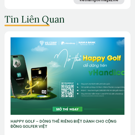
Tin Liên Quan
ỘNG
GIẢI GOLF DOANH NHÂN MÙA THU 2025 – LAN TỎA ĐAM
MÊ GOLF VÀ NHỮNG NGHĨA CỬ ĐẸP VÌ CỘNG ĐỒNG