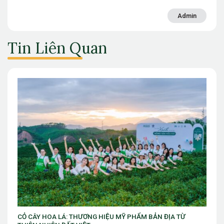
Admin
Tin Liên Quan
ẨM BẢN ĐỊA TỪ
VIB ra mắt chương trình “VIB Swing – Mở khóa