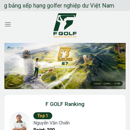
Chuyển
ảng xếp hạng golfer nghiệp dư Việt Nam
đến
nội
dung
F GOLF Ranking
Top 1
Nguyễn Văn Chiến