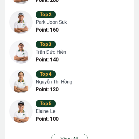
Point: 200
Top 2
Park Joon Suk
Point: 160
Top 3
Trần Đức Hiền
Point: 140
Top 4
Nguyễn Thị Hồng
Point: 120
Top 5
Elaine Le
Point: 100