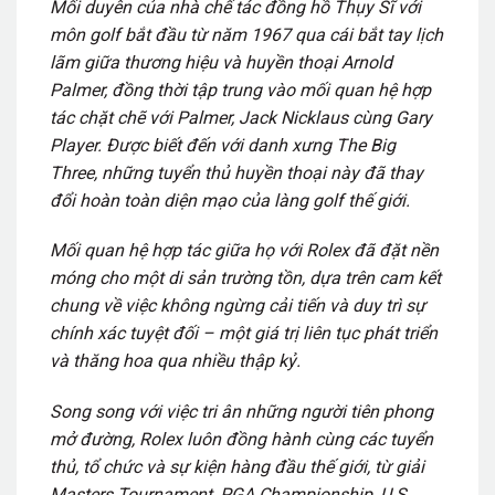
Mối duyên của nhà chế tác đồng hồ Thụy Sĩ với
môn golf bắt đầu từ năm 1967 qua cái bắt tay lịch
lãm giữa thương hiệu và huyền thoại Arnold
Palmer, đồng thời tập trung vào mối quan hệ hợp
tác chặt chẽ với Palmer, Jack Nicklaus cùng Gary
Player. Được biết đến với danh xưng The Big
Three, những tuyển thủ huyền thoại này đã thay
đổi hoàn toàn diện mạo của làng golf thế giới.
Mối quan hệ hợp tác giữa họ với Rolex đã đặt nền
móng cho một di sản trường tồn, dựa trên cam kết
chung về việc không ngừng cải tiến và duy trì sự
chính xác tuyệt đối – một giá trị liên tục phát triển
và thăng hoa qua nhiều thập kỷ.
Song song với việc tri ân những người tiên phong
mở đường, Rolex luôn đồng hành cùng các tuyển
thủ, tổ chức và sự kiện hàng đầu thế giới, từ giải
Masters Tournament, PGA Championship, U.S.