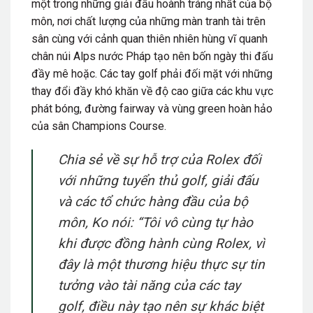
một trong những giải
đấu hoành tráng
nhất của
bộ
môn
, nơi chất lượng của những màn tranh tài trên
sân cùng với
cảnh quan thiên nhiên hùng
vĩ
quanh
chân núi Alps nước Pháp tạo nên bốn ngày thi đấu
đầy mê hoặc. Các tay golf phải đối
mặt với nh
ững
thay đổi đầy
khó khăn
về độ cao giữa các khu vực
phát bóng, đường fairway và vùng green hoàn hảo
của sân Champions Course.
Chia sẻ về sự hỗ trợ của Rolex đố
i
với
những
tuyển thủ golf
, giải
đấu
và các tổ chức hàng đầu của bộ
môn, Ko nói:
“Tôi vô cùng tự hào
khi được đồng hành cùng Rolex, vì
đây là một thương hiệu thực sự tin
tưởng vào tài năng của các tay
golf, điều này tạo nên sự khác biệt