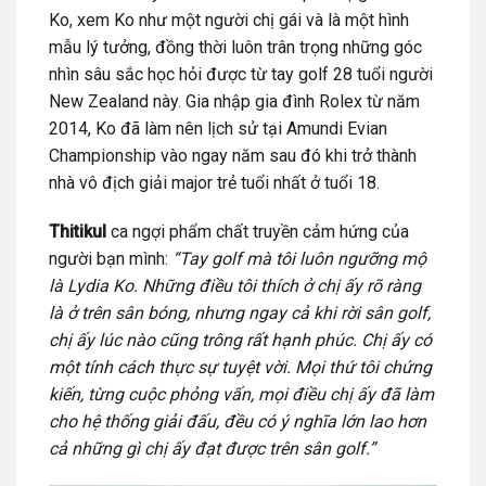
Ko, xem Ko như một người chị gái và là một hình
mẫu lý tưởng, đồng thời luôn trân trọng những góc
nhìn sâu sắc học hỏi được từ tay golf 28 tuổi người
New Zealand này. Gia nhập gia đình Rolex từ năm
2014, Ko đã làm nên lịch sử tại Amundi Evian
Championship vào ngay năm sau đó khi trở thành
nhà vô địch giải major trẻ tuổi nhất ở tuổi 18
.
Thitikul
ca ngợi phẩm chất truyền cảm hứng của
người bạn mình:
“Tay golf mà tôi luôn ngưỡng mộ
là Lydia Ko. Những điều tôi thích ở chị ấy rõ ràng
là ở trên sân bóng, nhưng ngay cả khi rời sân golf,
chị ấy lúc nào cũng trông rất hạnh phúc. Chị ấy có
một tính cách thực sự tuyệt vời. Mọi thứ tôi chứng
kiến, từng cuộc phỏng vấn, mọi điều chị ấy đã làm
cho hệ thống giải đấu, đều có ý nghĩa lớn lao hơn
cả những gì chị ấy đạt được trên sân golf.”