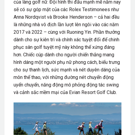
của làng golf nữ. Đội hình thi đấu mạnh mẽ năm nay
sẽ có sự góp mặt của các Rolex Testimonees như
Anna Nordqvist và Brooke Henderson – cả hai đều
là những
nhà
vô địch lần lượt lên ngôi vào các năm
2017 và 2022 – cùng
với
Ruoning Yin. Phần thưởng
dành cho sự kiên trì và chính xác tuyệt đối để chinh
phục sân golf tuyệt mỹ này không thể xứng đáng
hơn. Chiếc cúp dành cho người chiến thắng mang
hình dáng một người phụ nữ phong cách, biểu trưng
cho
sự thanh lịch, sức mạnh và nét duyên dáng của
môn thể thao, với những đường nét chuyển động
uyển
chuyển,
năng động
mô phỏng động tác swing
và cảnh sắc mềm mại của Evian Resort Golf Club.