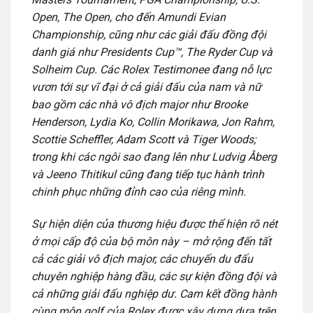
Open, The Open, cho đến Amundi Evian
Championship, cũng như các giải đấu đồng đội
danh giá như Presidents Cup™, The Ryder Cup và
Solheim Cup. Các Rolex Testimonee đang nỗ lực
vươn tới sự vĩ đại ở cả giải đấu của nam và nữ
bao gồm các nhà vô địch major như Brooke
Henderson, Lydia Ko, Collin Morikawa, Jon Rahm,
Scottie Scheffler, Adam Scott và Tiger Woods;
trong khi các ngôi sao đang lên như Ludvig Åberg
và Jeeno Thitikul cũng đang tiếp tục hành trình
chinh phục những đỉnh cao của riêng mình.
Sự hiện diện của thương hiệu được thể hiện rõ nét
ở mọi cấp độ của bộ môn này – mở rộng đến tất
cả các giải vô địch major, các chuyến du đấu
chuyên nghiệp hàng đầu, các sự kiện đồng đội và
cả những giải đấu nghiệp dư. Cam kết đồng hành
cùng môn golf của Rolex được xây dựng dựa trên