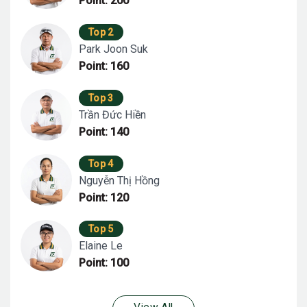
Point: 200
Top 2
Park Joon Suk
Point: 160
Top 3
Trần Đức Hiền
Point: 140
Top 4
Nguyễn Thị Hồng
Point: 120
Top 5
Elaine Le
Point: 100