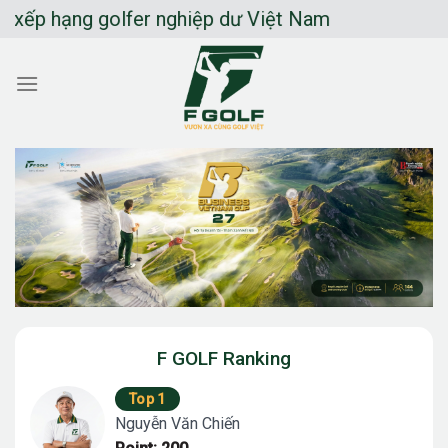
Chuyển
 golfer nghiệp dư Việt Nam
đến
nội
dung
F GOLF Ranking
Top 1
Nguyễn Văn Chiến