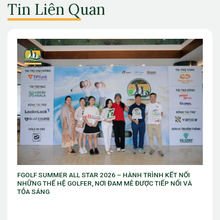
Tin Liên Quan
 KẾT NỐI
Giải vô địch golf trẻ Việt Nam Mở rộng chuẩn bị khởi tr
P NỐI VÀ
thứ 10