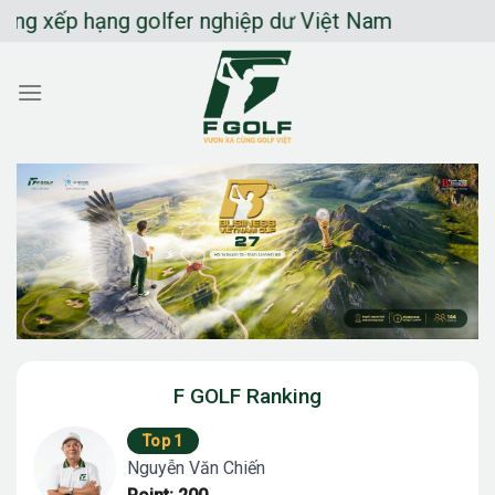
Chuyển
ếp hạng golfer nghiệp dư Việt Nam
đến
nội
dung
F GOLF Ranking
Top 1
Nguyễn Văn Chiến