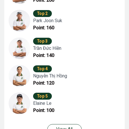
Point: 200
Top 2
Park Joon Suk
Point: 160
Top 3
Trần Đức Hiền
Point: 140
Top 4
Nguyễn Thị Hồng
Point: 120
Top 5
Elaine Le
Point: 100