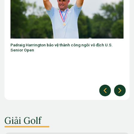
địch U.S.
Một lá cờ Việt Nam ở Arnold Palmer Cup và một thôn
không thể xem nhẹ
Giải Golf