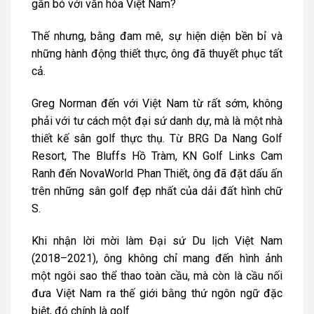
gắn bó với văn hóa Việt Nam?
Thế nhưng, bằng đam mê, sự hiện diện bền bỉ và
những hành động thiết thực, ông đã thuyết phục tất
cả.
Greg Norman đến với Việt Nam từ rất sớm, không
phải với tư cách một đại sứ danh dự, mà là một nhà
thiết kế sân golf thực thụ. Từ BRG Da Nang Golf
Resort, The Bluffs Hồ Tràm, KN Golf Links Cam
Ranh đến NovaWorld Phan Thiết, ông đã đặt dấu ấn
trên những sân golf đẹp nhất của dải đất hình chữ
S.
Khi nhận lời mời làm Đại sứ Du lịch Việt Nam
(2018–2021), ông không chỉ mang đến hình ảnh
một ngôi sao thể thao toàn cầu, mà còn là cầu nối
đưa Việt Nam ra thế giới bằng thứ ngôn ngữ đặc
biệt, đó chính là golf.