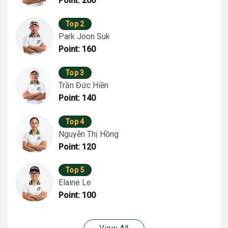
Point: 200
Top 2
Park Joon Suk
Point: 160
Top 3
Trần Đức Hiền
Point: 140
Top 4
Nguyễn Thị Hồng
Point: 120
Top 5
Elaine Le
Point: 100