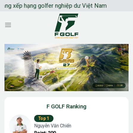
Chuyển
ếp hạng golfer nghiệp dư Việt Nam
đến
nội
dung
F GOLF Ranking
Top 1
Nguyễn Văn Chiến