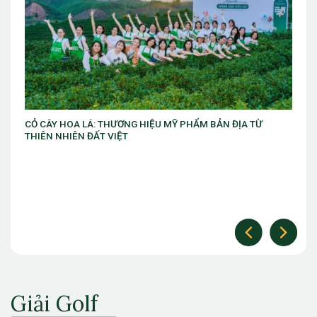
Ỹ PHẨM BẢN ĐỊA TỪ
VIB ra mắt chương trình “VIB Swing – M
làm chủ thời cuộc” với ưu đãi Golf lên đ
Giải Golf