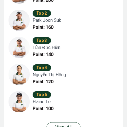
Point: 200
Top 2
Park Joon Suk
Point: 160
Top 3
Trần Đức Hiền
Point: 140
Top 4
Nguyễn Thị Hồng
Point: 120
Top 5
Elaine Le
Point: 100