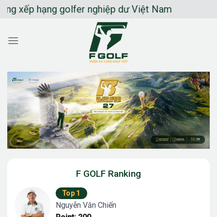
Chuyển
ếp hạng golfer nghiệp dư Việt Nam
đến
nội
dung
F GOLF Ranking
Top 1
Nguyễn Văn Chiến