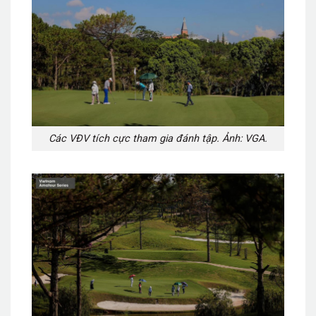
Các VĐV tích cực tham gia đánh tập. Ảnh: VGA.