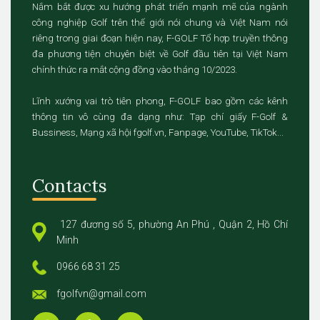
Nắm bắt được xu hướng phát triển mạnh mẽ của ngành
công nghiệp Golf trên thế giới nói chung và Việt Nam nói
riêng trong giai đoạn hiện nay, F-GOLF Tổ hợp truyền thông
đa phương tiện chuyên biệt về Golf đầu tiên tại Việt Nam
chính thức ra mắt cộng đồng vào tháng 10/2023.
Lĩnh xướng vai trò tiên phong, F-GOLF bao gồm các kênh
thông tin vô cùng đa dạng như: Tạp chí giấy F-Golf &
Bussiness, Mạng xã hội fgolf.vn, Fanpage, YouTube, TikTok...
Contacts
127 đương số 5, phường An Phú , Quận 2, Hồ Chí
Minh
0966 68 31 25
fgolfvn@gmail.com