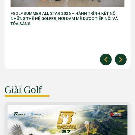
ẾT NỐI
Giải vô địch golf trẻ Việt Nam Mở rộng chuẩn bị khởi tran
 NỐI VÀ
thứ 10
Giải Golf