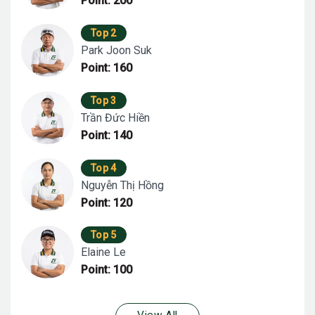
Point: 200
Top 2
Park Joon Suk
Point: 160
Top 3
Trần Đức Hiền
Point: 140
Top 4
Nguyễn Thị Hồng
Point: 120
Top 5
Elaine Le
Point: 100