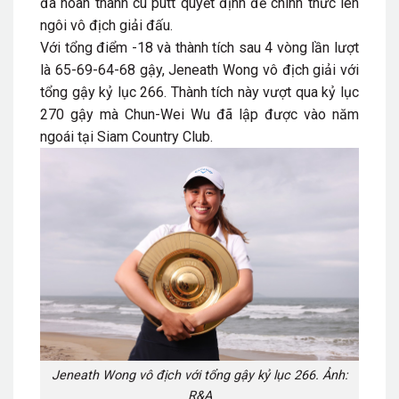
đã hoàn thành cú putt quyết định để chính thức lên
ngôi vô địch giải đấu.
Với tổng điểm -18 và thành tích sau 4 vòng lần lượt
là 65-69-64-68 gậy, Jeneath Wong vô địch giải với
tổng gậy kỷ lục 266. Thành tích này vượt qua kỷ lục
270 gậy mà Chun-Wei Wu đã lập được vào năm
ngoái tại Siam Country Club.
Jeneath Wong vô địch với tổng gậy kỷ lục 266. Ảnh:
R&A