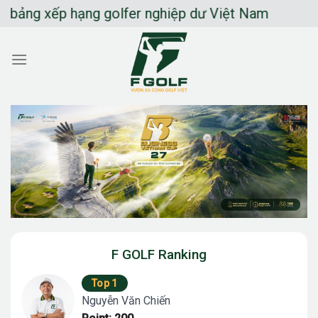
Chuyển
g xếp hạng golfer nghiệp dư Việt Nam
đến
nội
dung
F GOLF Ranking
Top 1
Nguyễn Văn Chiến