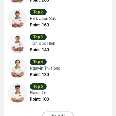
Point: 200
Top 2
Park Joon Suk
Point: 160
Top 3
Trần Đức Hiền
Point: 140
Top 4
Nguyễn Thị Hồng
Point: 120
Top 5
Elaine Le
Point: 100