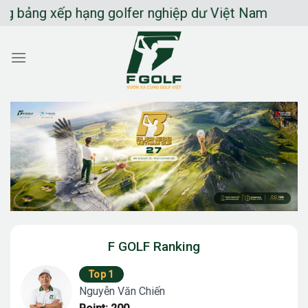
Chuyển
ng xếp hạng golfer nghiệp dư Việt Nam
đến
nội
dung
F GOLF Ranking
Top 1
Nguyễn Văn Chiến