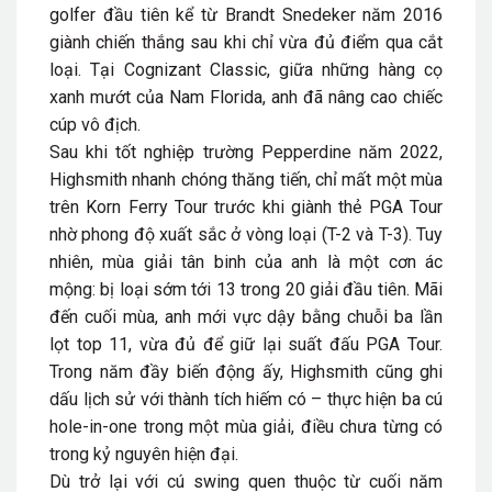
golfer đầu tiên kể từ Brandt Snedeker năm 2016
giành chiến thắng sau khi chỉ vừa đủ điểm qua cắt
loại. Tại Cognizant Classic, giữa những hàng cọ
xanh mướt của Nam Florida, anh đã nâng cao chiếc
cúp vô địch.
Sau khi tốt nghiệp trường Pepperdine năm 2022,
Highsmith nhanh chóng thăng tiến, chỉ mất một mùa
trên Korn Ferry Tour trước khi giành thẻ PGA Tour
nhờ phong độ xuất sắc ở vòng loại (T-2 và T-3). Tuy
nhiên, mùa giải tân binh của anh là một cơn ác
mộng: bị loại sớm tới 13 trong 20 giải đầu tiên. Mãi
đến cuối mùa, anh mới vực dậy bằng chuỗi ba lần
lọt top 11, vừa đủ để giữ lại suất đấu PGA Tour.
Trong năm đầy biến động ấy, Highsmith cũng ghi
dấu lịch sử với thành tích hiếm có – thực hiện ba cú
hole-in-one trong một mùa giải, điều chưa từng có
trong kỷ nguyên hiện đại.
Dù trở lại với cú swing quen thuộc từ cuối năm