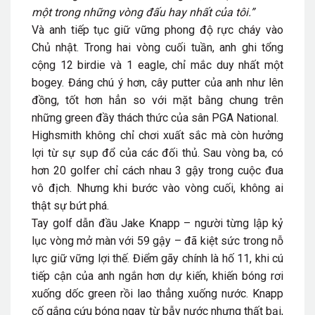
một trong những vòng đấu hay nhất của tôi.”
Và anh tiếp tục giữ vững phong độ rực cháy vào
Chủ nhật. Trong hai vòng cuối tuần, anh ghi tổng
cộng 12 birdie và 1 eagle, chỉ mắc duy nhất một
bogey. Đáng chú ý hơn, cây putter của anh như lên
đồng, tốt hơn hẳn so với mặt bằng chung trên
những green đầy thách thức của sân PGA National.
Highsmith không chỉ chơi xuất sắc mà còn hưởng
lợi từ sự sụp đổ của các đối thủ. Sau vòng ba, có
hơn 20 golfer chỉ cách nhau 3 gậy trong cuộc đua
vô địch. Nhưng khi bước vào vòng cuối, không ai
thật sự bứt phá.
Tay golf dẫn đầu Jake Knapp – người từng lập kỷ
lục vòng mở màn với 59 gậy – đã kiệt sức trong nỗ
lực giữ vững lợi thế. Điểm gãy chính là hố 11, khi cú
tiếp cận của anh ngắn hơn dự kiến, khiến bóng rơi
xuống dốc green rồi lao thẳng xuống nước. Knapp
cố gắng cứu bóng ngay từ bẫy nước nhưng thất bại,