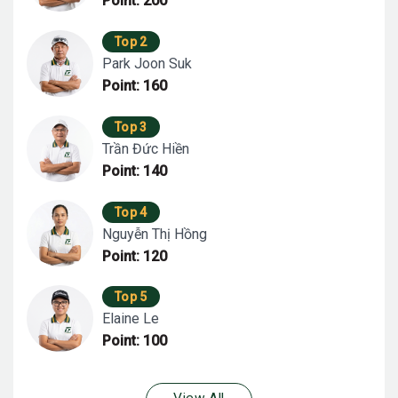
Point: 200
Top 2
Park Joon Suk
Point: 160
Top 3
Trần Đức Hiền
Point: 140
Top 4
Nguyễn Thị Hồng
Point: 120
Top 5
Elaine Le
Point: 100