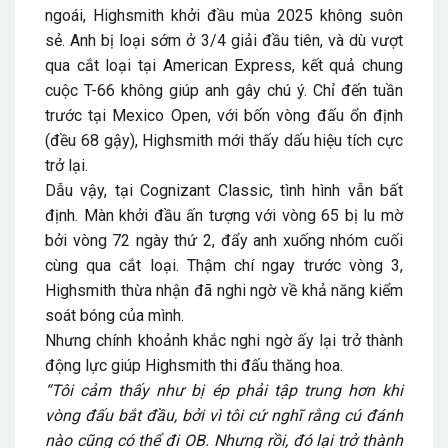
ngoái, Highsmith khởi đầu mùa 2025 không suôn
sẻ. Anh bị loại sớm ở 3/4 giải đầu tiên, và dù vượt
qua cắt loại tại American Express, kết quả chung
cuộc T-66 không giúp anh gây chú ý. Chỉ đến tuần
trước tại Mexico Open, với bốn vòng đấu ổn định
(đều 68 gậy), Highsmith mới thấy dấu hiệu tích cực
trở lại.
Dẫu vậy, tại Cognizant Classic, tình hình vẫn bất
định. Màn khởi đầu ấn tượng với vòng 65 bị lu mờ
bởi vòng 72 ngày thứ 2, đẩy anh xuống nhóm cuối
cùng qua cắt loại. Thậm chí ngay trước vòng 3,
Highsmith thừa nhận đã nghi ngờ về khả năng kiểm
soát bóng của mình.
Nhưng chính khoảnh khắc nghi ngờ ấy lại trở thành
động lực giúp Highsmith thi đấu thăng hoa.
“Tôi cảm thấy như bị ép phải tập trung hơn khi
vòng đấu bắt đầu, bởi vì tôi cứ nghĩ rằng cú đánh
nào cũng có thể đi OB. Nhưng rồi, đó lại trở thành