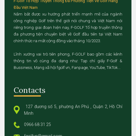
F-Golf Tổ Hợp Truyền Thông Đa Phương Tiện Về Golf Hàng
Đầu Việt Nam
Nắm bắt được xu hướng phát triển mạnh mẽ của ngành
công nghiệp Golf trên thế giới nói chung và Việt Nam nói
riêng trong giai đoạn hiện nay, F-GOLF Tổ hợp truyền thông
đa phương tiện chuyên biệt về Golf đầu tiên tại Việt Nam
chính thức ra mắt cộng đồng vào tháng 10/2023.
Lĩnh xướng vai trò tiên phong, F-GOLF bao gồm các kênh
thông tin vô cùng đa dạng như: Tạp chí giấy F-Golf &
Bussiness, Mạng xã hội fgolf.vn, Fanpage, YouTube, TikTok...
Contacts
127 đương số 5, phường An Phú , Quận 2, Hồ Chí
Minh
0966 68 31 25