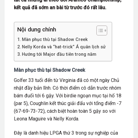
kết quả đã sớm an bài từ trước đó rất lâu.
Nội dung chính
Màn phục thù tại Shadow Creek
Nelly Korda và “hat-trick” Á quân lịch sử
Hướng tới Major đầu tiên trong năm
Màn phục thù tại Shadow Creek
Golfer 33 tuổi đến từ Virginia đã có một ngày Chủ
nhật đầy bản lĩnh. Có thời điểm cô dẫn trước nhóm
bám đuổi tới 6 gậy. Với birdie ngoạn mục tại hố 18
(par 5), Coughlin kết thúc giải đấu với tổng điểm -7
(67-69-73-72), cách biệt hoàn toàn 5 gậy so với
Leona Maguire và Nelly Korda.
Đây là danh hiệu LPGA thứ 3 trong sự nghiệp của