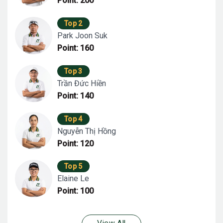
Point: 200
Top 2
Park Joon Suk
Point: 160
Top 3
Trần Đức Hiền
Point: 140
Top 4
Nguyễn Thị Hồng
Point: 120
Top 5
Elaine Le
Point: 100