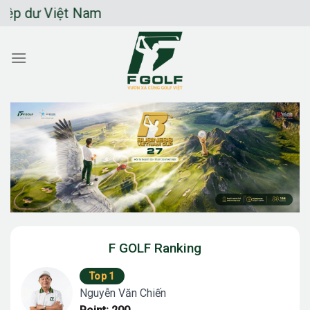
Chuyển
 Việt Nam
đến
nội
dung
F GOLF Ranking
Top 1
Nguyễn Văn Chiến