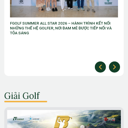
Giải vô địch golf trẻ Việt Nam Mở rộng chuẩn bị khởi tranh lần
thứ 10
Giải Golf