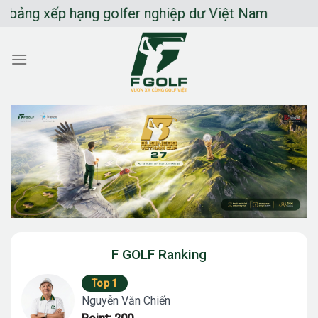
Chuyển
 xếp hạng golfer nghiệp dư Việt Nam
đến
nội
dung
F GOLF Ranking
Top 1
Nguyễn Văn Chiến