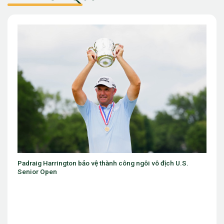
 vô địch U.S.
Một lá cờ Việt Nam ở Arnold Palmer Cup và một 
không thể xem nhẹ