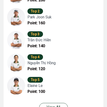
Point: 200
Top 2
Park Joon Suk
Point: 160
Top 3
Trần Đức Hiền
Point: 140
Top 4
Nguyễn Thị Hồng
Point: 120
Top 5
Elaine Le
Point: 100