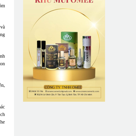
gồm
 và
ắng
ành
Jon
ên,
hác
ich
The