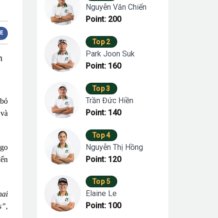
Nguyễn Văn Chiến
Point: 200
E
Top 2
Park Joon Suk
n
Point: 160
Top 3
Trần Đức Hiền
 bỏ
Point: 140
 và
Top 4
Nguyễn Thị Hồng
rgo
Point: 120
đến
Top 5
Elaine Le
hai
Point: 100
s”
,