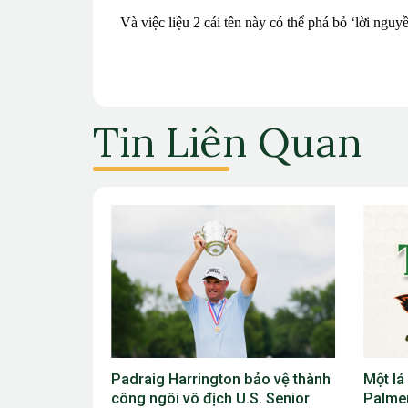
Và việc liệu 2 cái tên này có thể phá bỏ ‘lời nguy
Tin Liên Quan
bảo vệ thành
Một lá cờ Việt Nam ở Arnold
Tân vư
S. Senior
Palmer Cup và một thông điệp
điều c