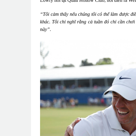
Lowry nói tại Quail Hollow Club, nơi diễn ra We
“Tôi cảm thấy nếu chúng tôi có thể làm được điều
khác. Tôi chỉ nghĩ rằng cả tuần đó chỉ cần chơi 
này”
.