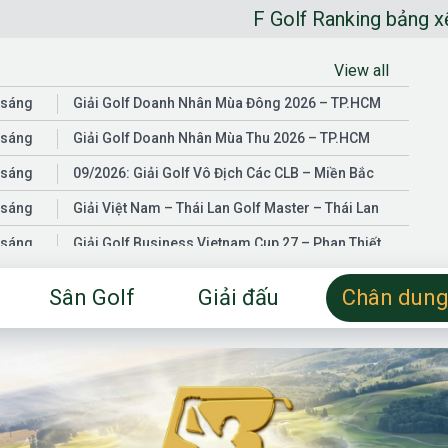
F Golf Ranking bảng xếp hạng gol
View all
 sáng
Giải Golf Doanh Nhân Mùa Đông 2026 – TP.HCM
 sáng
Giải Golf Doanh Nhân Mùa Thu 2026 – TP.HCM
 sáng
09/2026: Giải Golf Vô Địch Các CLB – Miền Bắc
 sáng
Giải Việt Nam – Thái Lan Golf Master – Thái Lan
 sáng
Giải Golf Business Vietnam Cup 27 – Phan Thiết
 sáng
Giải Golf Doanh Nhân Mùa Hè 2026 – Đồng Nai
Sân Golf
Giải đấu
Chân dung
 sáng
Giải Golf Vô Địch Các CLB – Miền Nam
03/2026: Giải Golf Doanh Nhân Mùa Xuân 2026 –
 sáng
TP.HCM
 sáng
Fgolf Open Championship – Tây Ninh
 sáng
Golf Business Vietnam Cup 25
Giải Golf Business Vietnam Cup 26 và Giải Vô Địch