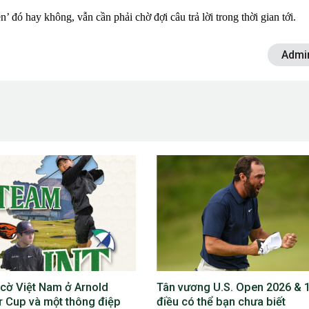
ền’ đó hay không, vẫn cần phải chờ đợi câu trả lời trong thời gian tới.
Admi
ơng U.S. Open 2026 & 15
Rory McIlroy 2025: Một mùa g
ó thể bạn chưa biết
của áp lực lịch sử, bản lĩnh đỉ