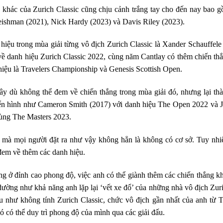
 khác của Zurich Classic cũng chịu cảnh trắng tay cho đến nay bao 
eishman (2021), Nick Hardy (2023) và Davis Riley (2023).
hiệu trong mùa giải từng vô địch Zurich Classic là Xander Schauffele
về danh hiệu Zurich Classic 2022, cùng năm Cantlay có thêm chiến th
iệu là Travelers Championship và Genesis Scottish Open.
đây dù không thể đem về chiến thắng trong mùa giải đó, nhưng lại th
Điển hình như Cameron Smith (2017) với danh hiệu The Open 2022 và 
ùng The Masters 2023.
ic mà mọi người đặt ra như vậy không hẳn là không có cơ sở. Tuy nhi
 đem về thêm các danh hiệu.
ang ở đỉnh cao phong độ, việc anh có thể giành thêm các chiến thắng k
ường như khả năng anh lặp lại ‘vết xe đổ’ của những nhà vô địch Zur
ếu như không tính Zurich Classic, chức vô địch gần nhất của anh từ 
 có thể duy trì phong độ của mình qua các giải đấu.