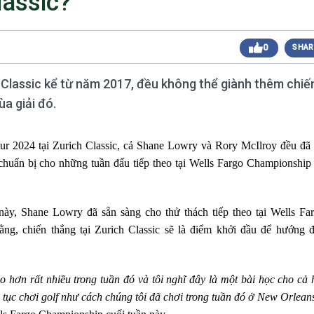
lassic?
 sáng
Giải Golf Doanh Nhân Mùa Hè 2024
Giải Golf Gia Đình lần 1 (Family Golf Tournament
 chiều
0
SHAR
2024)
Giải Golf Doanh nghiệp và Thương hiệu Việt Nam
 chiều
lần thứ 22 (Business Vietnam Cup 22)
 Classic kể từ năm 2017, đều không thể giành thêm chiế
Giải Golf Vô địch các CLB toàn quốc Lần 1
sáng
a giải đó.
(Vietnam Golf Club Championship 2024)
Giải Cặp Đôi Hoàn Hảo Lần 3 (Perfect Golf Couple
 chiều
3)
Giải Golf Cặp đôi hoàn hảo Lần 2 (Perfect Golf
ur 2024 tại Zurich Classic, cả Shane Lowry và Rory McIlroy đều đã
 chiều
Couple 2)
huẩn bị cho những tuần đấu tiếp theo tại Wells Fargo Championship
 chiều
Giải Golf Business & Brand VN Championship 20
ày, Shane Lowry đã sẵn sàng cho thử thách tiếp theo tại Wells Fa
ằng, chiến thắng tại Zurich Classic sẽ là điểm khởi đầu để hướng 
o hơn rất nhiều trong tuần đó và tôi nghĩ đây là một bài học cho cả 
ếp tục chơi golf như cách chúng tôi đã chơi trong tuần đó ở New Orlean