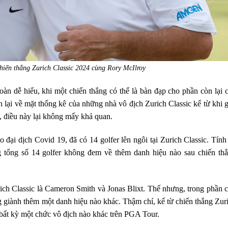
iến thắng Zurich Classic 2024 cùng Rory McIlroy
oàn dễ hiểu, khi một chiến thắng có thể là bàn đạp cho phần còn lại 
n lại về mặt thống kê của những nhà vô địch Zurich Classic kể từ khi g
, điều này lại không mấy khả quan.
 đại dịch Covid 19, đã có 14 golfer lên ngôi tại Zurich Classic. Tính
 tổng số 14 golfer không đem về thêm danh hiệu nào sau chiến th
rich Classic là Cameron Smith và Jonas Blixt. Thế nhưng, trong phần 
ng giành thêm một danh hiệu nào khác. Thậm chí, kể từ chiến thắng Zur
 bất kỳ một chức vô địch nào khác trên PGA Tour.