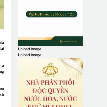
của
iải
Upload Image...
Upload Image...
 cả
ắng
còn
ich