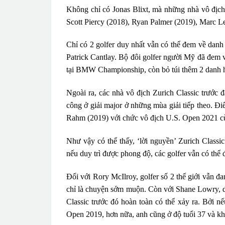
Không chỉ có Jonas Blixt, mà những nhà vô địch
Scott Piercy (2018), Ryan Palmer (2019), Marc L
Chỉ có 2 golfer duy nhất vẫn có thể đem về danh 
Patrick Cantlay. Bộ đôi golfer người Mỹ đã đem 
tại BMW Championship, còn bỏ túi thêm 2 danh h
Ngoài ra, các nhà vô địch Zurich Classic trước 
công ở giải major ở những mùa giải tiếp theo. 
Rahm (2019) với chức vô địch U.S. Open 2021 c
Như vậy có thể thấy, ‘lời nguyền’ Zurich Class
nếu duy trì được phong độ, các golfer vẫn có thể
Đối với Rory McIlroy, golfer số 2 thế giới vẫn đ
chỉ là chuyện sớm muộn. Còn với Shane Lowry, d
Classic trước đó hoàn toàn có thể xảy ra. Bởi n
Open 2019, hơn nữa, anh cũng ở độ tuổi 37 và khó