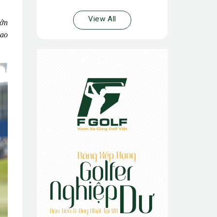
View All
lớn
hao