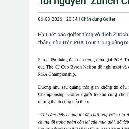
‘lời nguyền’ Zurich C
23/08/2024 12:00
28/06/2024 12:00
06-03-2026 - 20:34 |
Chân dung Golfer
24/05/2024 12:00
Hầu hết các golfer từng vô địch Zurich
25/04/2024 6:00 
thắng nào trên PGA Tour trong cùng mù
07/03/2024 12:00
Sau chiến thắng đầu tiên trong mùa giải PGA To
22/12/2023 12:30
qua The CJ Cup Byron Nelson để nghỉ ngơi và c
26/10/2023 12:00
PGA Championship.
Dường như sau quãng thời gian không thi đấu n
Championship. Golfer người Ireland cũng cho r
những thành công tiếp theo.
“Tôi cảm thấy chúng tôi đã chơi golf với sự tự d
chúng tôi trong phần còn lại của mùa giải, để ti