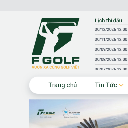
Chuyển
đến
nội
Lịch thi đấu
dung
30/12/2026 12:00
30/11/2026 12:00
30/09/2026 12:00
30/08/2026 12:00
30/07/2026 12:00
30/06/2026 12:00
Trang chủ
Tin Tức
30/05/2026 12:00
30/03/2026 12:00
30/01/2026 12:00
18/04/2025 12:00