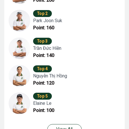
Point: 200
Top 2
Park Joon Suk
Point: 160
Top 3
Trần Đức Hiền
Point: 140
Top 4
Nguyễn Thị Hồng
Point: 120
Top 5
Elaine Le
Point: 100