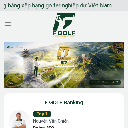
Chuyển
ảng xếp hạng golfer nghiệp dư Việt Nam
đến
nội
dung
F GOLF Ranking
Top 1
Nguyễn Văn Chiến