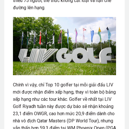
thiểu 75 người, thể thức không cắt loại và hạn chế
đường lên hạng.
Chính vì vậy, chỉ Top 10 golfer tại mỗi giải đấu LIV
mới được nhận điểm xếp hạng, thay vì toàn bộ bảng
xếp hạng như các tour khác. Golfer về nhất tại LIV
Golf Riyadh tuần này được dự báo sẽ nhận khoảng
23,1 điểm OWGR, cao hơn mức 20,9 điểm dành cho
nhà vô địch Qatar Masters (DP World Tour), nhưng
vẫn thấp hơn 59,3 điểm tại WM Phoenix Open (PGA