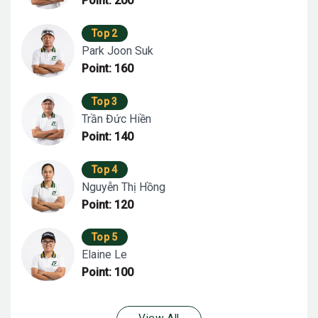
Point: 200
Top 2
Park Joon Suk
Point: 160
Top 3
Trần Đức Hiền
Point: 140
Top 4
Nguyễn Thị Hồng
Point: 120
Top 5
Elaine Le
Point: 100