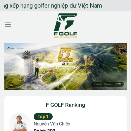
Chuyển
p hạng golfer nghiệp dư Việt Nam
đến
nội
dung
F GOLF Ranking
Top 1
Nguyễn Văn Chiến