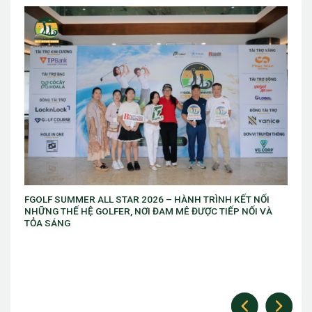
 KẾT NỐI
Giải vô địch golf trẻ Việt Nam Mở rộng chuẩn bị khởi tr
P NỐI VÀ
thứ 10