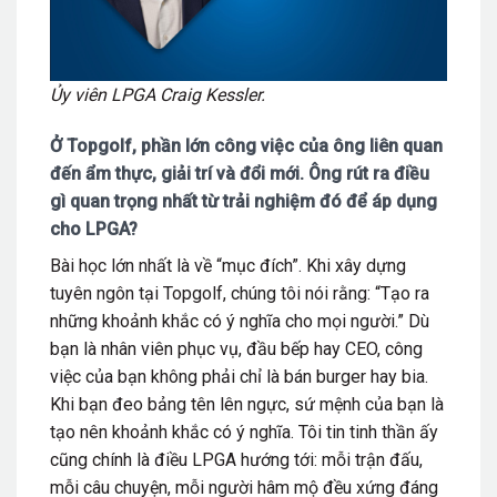
Ủy viên LPGA Craig Kessler.
Ở Topgolf, phần lớn công việc của ông liên quan
đến ẩm thực, giải trí và đổi mới. Ông rút ra điều
gì quan trọng nhất từ trải nghiệm đó để áp dụng
cho LPGA?
Bài học lớn nhất là về “mục đích”. Khi xây dựng
tuyên ngôn tại Topgolf, chúng tôi nói rằng: “Tạo ra
những khoảnh khắc có ý nghĩa cho mọi người.” Dù
bạn là nhân viên phục vụ, đầu bếp hay CEO, công
việc của bạn không phải chỉ là bán burger hay bia.
Khi bạn đeo bảng tên lên ngực, sứ mệnh của bạn là
tạo nên khoảnh khắc có ý nghĩa. Tôi tin tinh thần ấy
cũng chính là điều LPGA hướng tới: mỗi trận đấu,
mỗi câu chuyện, mỗi người hâm mộ đều xứng đáng