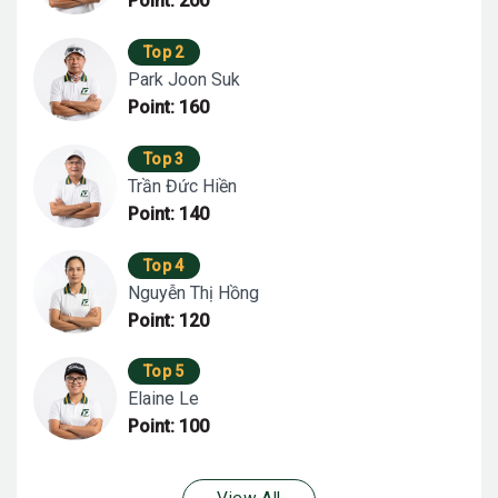
Point: 200
Top 2
Park Joon Suk
Point: 160
Top 3
Trần Đức Hiền
Point: 140
Top 4
Nguyễn Thị Hồng
Point: 120
Top 5
Elaine Le
Point: 100