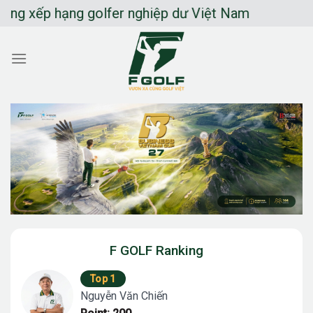
Chuyển
p hạng golfer nghiệp dư Việt Nam
đến
nội
dung
F GOLF Ranking
Top 1
Nguyễn Văn Chiến