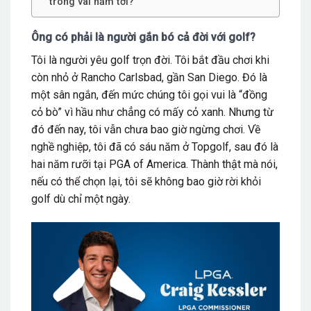
trong vài năm tới?
Ông có phải là người gắn bó cả đời với golf?
Tôi là người yêu golf trọn đời. Tôi bắt đầu chơi khi
còn nhỏ ở Rancho Carlsbad, gần San Diego. Đó là
một sân ngắn, đến mức chúng tôi gọi vui là “đồng
cỏ bò” vì hầu như chẳng có mấy cỏ xanh. Nhưng từ
đó đến nay, tôi vẫn chưa bao giờ ngừng chơi. Về
nghề nghiệp, tôi đã có sáu năm ở Topgolf, sau đó là
hai năm rưỡi tại PGA of America. Thành thật mà nói,
nếu có thể chọn lại, tôi sẽ không bao giờ rời khỏi
golf dù chỉ một ngày.