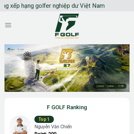
Chuyển
ếp hạng golfer nghiệp dư Việt Nam
đến
nội
dung
F GOLF Ranking
Top 1
Nguyễn Văn Chiến