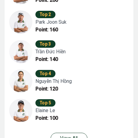
Point: 200
Top 2
Park Joon Suk
Point: 160
Top 3
Trần Đức Hiền
Point: 140
Top 4
Nguyễn Thị Hồng
Point: 120
Top 5
Elaine Le
Point: 100