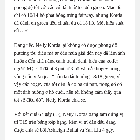
phong độ tốt với các cú đánh từ tee đến green. Mặc dù
chỉ có 10/14 hố phát bóng trúng fairway, nhưng Korda
đã đánh on green tiêu chuẩn đủ cả 18 hố. Một hiệu suất
rất cao!
Đáng tiếc, Nelly Korda lại không có được phong độ
puttting tốt, điều mà từ đầu mùa giải đến nay đã làm ảnh
hưởng đến khả năng cạnh tranh danh hiệu của golfer
người Mỹ. Cô đã bị 3 putt ở 3 hố và mắc bogey trong
vòng đấu vừa qua. “Tôi đã đánh trúng 18/18 green, vì
vậy các bogey của tôi đều là do ba cú putt, trong đó có
một tình huống ở hố cuối, nên tôi không cảm thấy quá
tốt về điều đó”. Nelly Korda chia sẻ.
Với kết quả 67 gậy (-5), Nelly Korda đang tạm đứng vị
trí T15 trên bảng xếp hạng, kém vị trí dẫn đầu đang
được chia sẻ bởi Ashleigh Buhai và Yan Liu 4 gậy.