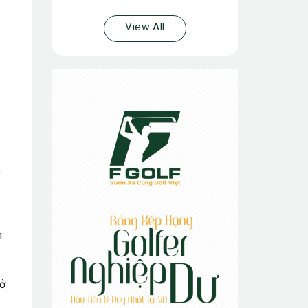
View All
,
h
 ở