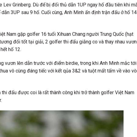
ne Lev Grinberg. Dù để bị đối thủ dẫn 1UP ngay hố đầu tiên khi m
 dẫn 3UP sau 9 hố. Cuối cùng, Anh Minh ấn định trận đấu ở hố 14
iệt Nam gặp golfer 16 tuổi Xihuan Chang người Trung Quốc (hạt
ương đối tốt tại giải, 2 golfer thi đấu giằng co và thay nhau vươn
 hết hố 12.
g vươn lên dẫn trước với điểm birdie, trong khi Anh Minh mắc tới
hua vô cùng đáng tiếc với kết qủa 3&2 và tuột mất tấm về vào v
thi đấu được coi là rất thành công khi trở thành golfer Việt Nam
.