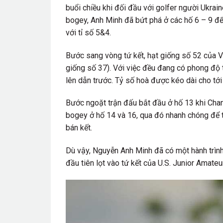
buổi chiều khi đối đầu với golfer người Ukrai
bogey, Anh Minh đã bứt phá ở các hố 6 – 9 để
với tỉ số 5&4.
Bước sang vòng tứ kết, hạt giống số 52 của V
giống số 37). Với việc đều đang có phong độ t
lên dẫn trước. Tỷ số hoà được kéo dài cho tới
Bước ngoặt trận đấu bắt đầu ở hố 13 khi Chan
bogey ở hố 14 và 16, qua đó nhanh chóng để t
bán kết.
Dù vậy, Nguyễn Anh Minh đã có một hành trình 
đầu tiên lọt vào tứ kết của U.S. Junior Amateur