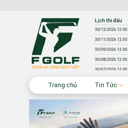
Chuyển
đến
nội
Lịch thi đấu
dung
30/12/2026 12:00
30/11/2026 12:00
30/09/2026 12:00
30/08/2026 12:00
30/07/2026 12:00
30/06/2026 12:00
Trang chủ
Tin Tức
30/05/2026 12:00
30/03/2026 12:00
30/01/2026 12:00
18/04/2025 12:00