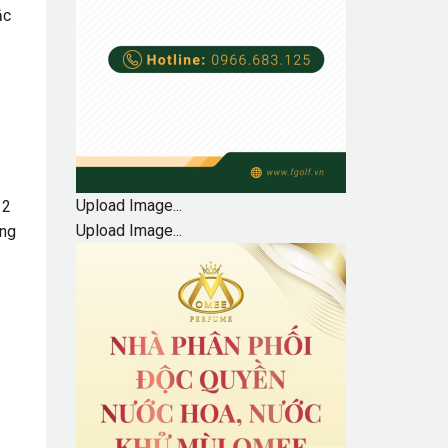
ắc
Upload Image...
 2
Upload Image...
òng