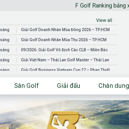
F Golf Ranking bảng xếp hạng golfe
View all
 sáng
Giải Golf Doanh Nhân Mùa Đông 2026 – TP.HCM
 sáng
Giải Golf Doanh Nhân Mùa Thu 2026 – TP.HCM
 sáng
09/2026: Giải Golf Vô Địch Các CLB – Miền Bắc
 sáng
Giải Việt Nam – Thái Lan Golf Master – Thái Lan
 sáng
Giải Golf Business Vietnam Cup 27 – Phan Thiết
 sáng
Giải Golf Doanh Nhân Mùa Hè 2026 – Đồng Nai
Sân Golf
Giải đấu
Chân dung
 sáng
Giải Golf Vô Địch Các CLB – Miền Nam
03/2026: Giải Golf Doanh Nhân Mùa Xuân 2026 –
 sáng
TP.HCM
 sáng
Fgolf Open Championship – Tây Ninh
 sáng
Golf Business Vietnam Cup 25
Giải Golf Business Vietnam Cup 26 và Giải Vô Địch