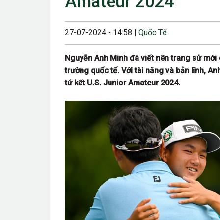
Amateur 2024
23/08/2024 12:00
28/06/2024 12:00
27-07-2024 - 14:58 |
Quốc Tế
24/05/2024 12:00
Nguyễn Anh Minh đã viết nên trang sử mới 
25/04/2024 6:00 
trường quốc tế. Với tài năng và bản lĩnh, Anh
tứ kết U.S. Junior Amateur 2024.
07/03/2024 12:00
22/12/2023 12:30
26/10/2023 12:00