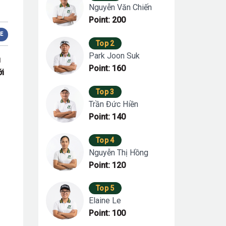
Nguyễn Văn Chiến
Point: 200
E
Top 2
Park Joon Suk
u
Point: 160
ới
Top 3
Trần Đức Hiền
Point: 140
Top 4
Nguyễn Thị Hồng
Point: 120
Top 5
Elaine Le
Point: 100