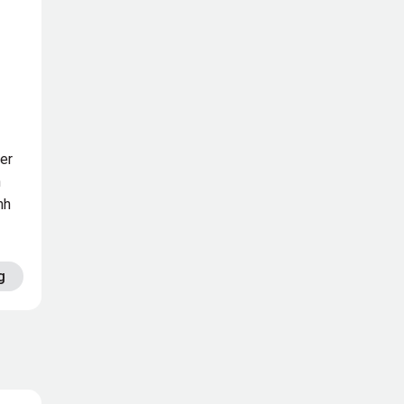
fer
h
nh
g