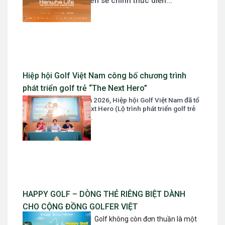
Vietnam Junior Open sẽ chính thức diễn...
Hiệp hội Golf Việt Nam công bố chương trình
phát triển golf trẻ “The Next Hero”
Ngày 07 tháng 03 năm 2026, Hiệp hội Golf Việt Nam đã tổ
chức Tọa đàm The Next Hero (Lộ trình phát triển golf trẻ
trong giai đoạn mới)....
HAPPY GOLF – DÒNG THẺ RIÊNG BIỆT DÀNH
CHO CỘNG ĐỒNG GOLFER VIỆT
Golf không còn đơn thuần là một