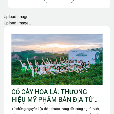
Upload Image...
Upload Image...
CỎ CÂY HOA LÁ: THƯƠNG
HIỆU MỸ PHẨM BẢN ĐỊA TỪ
THIÊN NHIÊN ĐẤT VIỆT
Từ những nguyên liệu thân thuộc trong đời sống người Việt,