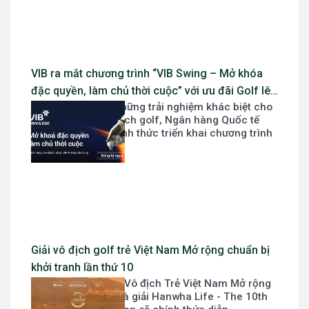
VIB ra mắt chương trình “VIB Swing – Mở khóa
đặc quyền, làm chủ thời cuộc” với ưu đãi Golf lên
Nhằm mang đến những trải nghiệm khác biệt cho
đến 10 triệu đồng
khách hàng yêu thích golf, Ngân hàng Quốc tế
Việt Nam (VIB) chính thức triển khai chương trình
ưu đãi “VIB...
Giải vô địch golf trẻ Việt Nam Mở rộng chuẩn bị
khởi tranh lần thứ 10
Giải Hanwha Life - Vô địch Trẻ Việt Nam Mở rộng
lần thứ 10 hay gọi là giải Hanwha Life - The 10th