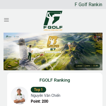
Chuyển
F Golf Ranking bảng x
đến
nội
dung
FGOLF Ranking
Top 1
Nguyễn Văn Chiến
Point: 200