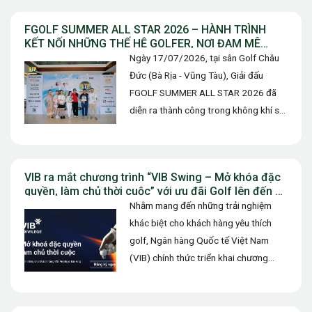
FGOLF SUMMER ALL STAR 2026 – HÀNH TRÌNH
KẾT NỐI NHỮNG THẾ HỆ GOLFER, NƠI ĐAM MÊ
ĐƯỢC TIẾP NỐI VÀ TỎA SÁNG
Ngày 17/07/2026, tại sân Golf Châu
Đức (Bà Rịa - Vũng Tàu), Giải đấu
FGOLF SUMMER ALL STAR 2026 đã
diễn ra thành công trong không khí sôi
động. Không…
VIB ra mắt chương trình “VIB Swing – Mở khóa đặc
quyền, làm chủ thời cuộc” với ưu đãi Golf lên đến 10
triệu đồng
Nhằm mang đến những trải nghiệm
khác biệt cho khách hàng yêu thích
golf, Ngân hàng Quốc tế Việt Nam
(VIB) chính thức triển khai chương
trình ưu đãi “VIB…