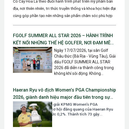
Cỏ Cây Hoa Lá theo đuổi hành trình phát triển mỹ phẩm bản
địa, nơi thiên nhiên, tri thức truyền thống và khoa học hiện đại
cùng góp phần tạo nên những sản phẩm chăm sóc phù hợp
với...
FGOLF SUMMER ALL STAR 2026 – HÀNH TRÌNH
KẾT NỐI NHỮNG THẾ HỆ GOLFER, NƠI ĐAM MÊ
ĐƯỢC TIẾP NỐI VÀ TỎA SÁNG
Ngày 17/07/2026, tại sân Golf
Châu Đức (Bà Rịa - Vũng Tàu), Giải
đấu FGOLF SUMMER ALL STAR
2026 đã diễn ra thành công trong
không khí sôi động. Không...
Haeran Ryu vô địch Women’s PGA Championship
2026, giành danh hiệu major đầu tiên trong sự
nghiệp
Sau vòng mở màn của giải KPMG Women’s PGA
Championship 2026, cơ hội đăng quang của Haeran Ryu
chỉ được dự đoán ở mức 0,2%. Thành tích 73 gậy...