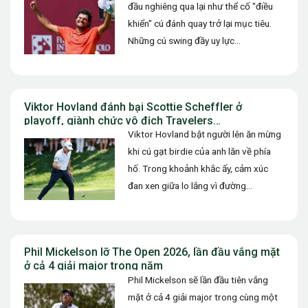
đầu nghiêng qua lại như thể cố "điều
khiển" cú đánh quay trở lại mục tiêu.
Những cú swing đầy uy lực…
Viktor Hovland đánh bại Scottie Scheffler ở
playoff, giành chức vô địch Travelers
Championship 2026
Viktor Hovland bật người lên ăn mừng
khi cú gạt birdie của anh lăn về phía
hố. Trong khoảnh khắc ấy, cảm xúc
đan xen giữa lo lắng vì đường…
Phil Mickelson lỡ The Open 2026, lần đầu vắng mặt
ở cả 4 giải major trong năm
Phil Mickelson sẽ lần đầu tiên vắng
mặt ở cả 4 giải major trong cùng một