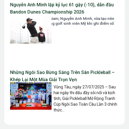
Nguyễn Anh Minh lập kỷ lục 61 gậy (-10), dẫn đầu
Bandon Dunes Championship 2026
Tài năng golf số 1 Việt Nam, Nguyễn Anh Minh, vừa tạo nên
một cơn địa chấn tại làng golf sinh viên Mỹ khi ghi điểm số
61 gậy...
Những Ngôi Sao Bừng Sáng Trên Sân Pickleball –
Khép Lại Một Mùa Giải Trọn Vẹn
Vũng Tàu, ngày 27/07/2025 – Sau
hai ngày thi đấu đầy sôi nổi và kịch
tính, Giải Pickleball Mở Rộng Tranh
Cúp Ngôi Sao Toàn Cầu Lần 3 chính
thức...