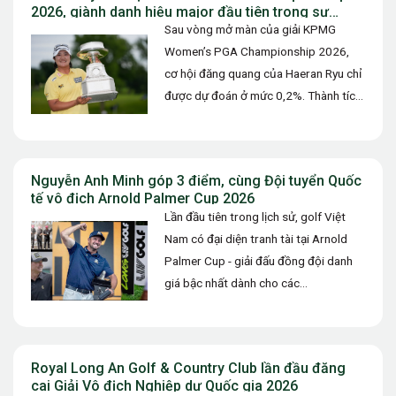
2026, giành danh hiệu major đầu tiên trong sự
nghiệp
Sau vòng mở màn của giải KPMG
Women’s PGA Championship 2026,
cơ hội đăng quang của Haeran Ryu chỉ
được dự đoán ở mức 0,2%. Thành tích
73 gậy (+1)…
Nguyễn Anh Minh góp 3 điểm, cùng Đội tuyển Quốc
tế vô địch Arnold Palmer Cup 2026
Lần đầu tiên trong lịch sử, golf Việt
Nam có đại diện tranh tài tại Arnold
Palmer Cup - giải đấu đồng đội danh
giá bậc nhất dành cho các…
Royal Long An Golf & Country Club lần đầu đăng
cai Giải Vô địch Nghiệp dư Quốc gia 2026