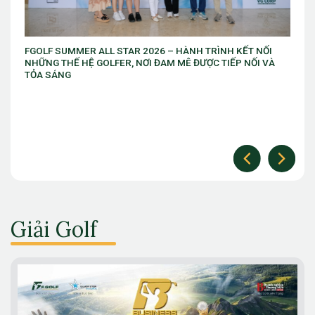
AR 2026 – HÀNH TRÌNH KẾT NỐI
Giải vô địch golf trẻ Việt Nam
, NƠI ĐAM MÊ ĐƯỢC TIẾP NỐI VÀ
thứ 10
Giải Golf