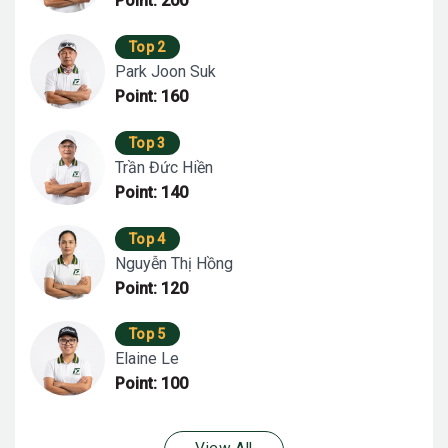
Point: 200
Top 2
Park Joon Suk
Point: 160
Top 3
Trần Đức Hiền
Point: 140
Top 4
Nguyễn Thị Hồng
Point: 120
Top 5
Elaine Le
Point: 100