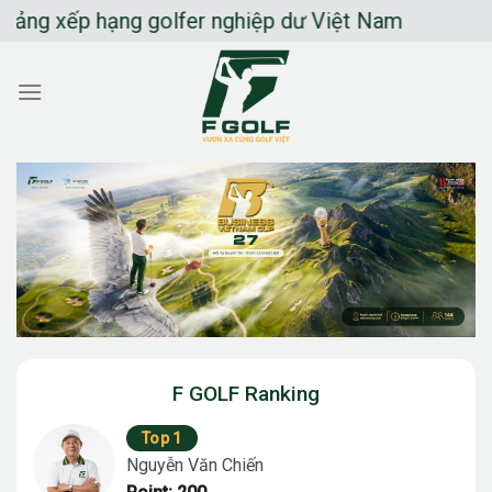
Chuyển
 xếp hạng golfer nghiệp dư Việt Nam
đến
nội
dung
F GOLF Ranking
Top 1
Nguyễn Văn Chiến