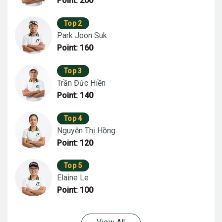
Point: 200
Top 2
Park Joon Suk
Point: 160
Top 3
Trần Đức Hiền
Point: 140
Top 4
Nguyễn Thị Hồng
Point: 120
Top 5
Elaine Le
Point: 100