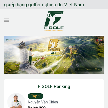
Chuyển
ếp hạng golfer nghiệp dư Việt Nam
đến
nội
dung
F GOLF Ranking
Top 1
Nguyễn Văn Chiến