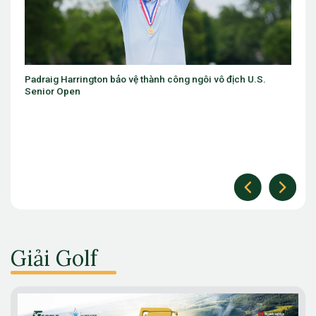
ô địch U.S.
Một lá cờ Việt Nam ở Arnold Palmer Cup và một thô
không thể xem nhẹ
Giải Golf