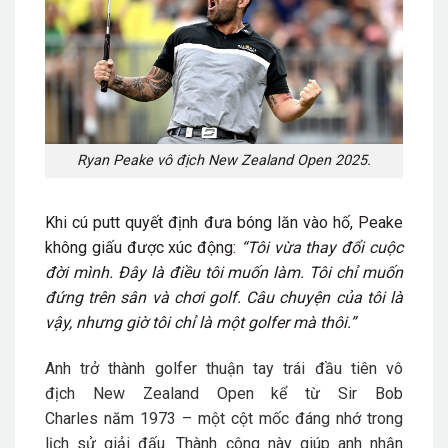
Ryan Peake vô địch New Zealand Open 2025.
Khi cú putt quyết định đưa bóng lăn vào hố, Peake
không giấu được xúc động:
“Tôi vừa thay đổi cuộc
đời mình. Đây là điều tôi muốn làm. Tôi chỉ muốn
đứng trên sân và chơi golf. Câu chuyện của tôi là
vậy, nhưng giờ tôi chỉ là một golfer mà thôi.”
Anh trở thành golfer thuận tay trái đầu tiên vô
địch
New Zealand Open
kể từ
Sir Bob
Charles
năm
1973
– một cột mốc đáng nhớ trong
lịch sử giải đấu. Thành công này giúp anh nhận