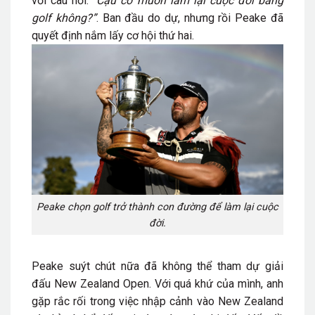
với câu hỏi:
“
Cậu có muốn làm lại cuộc đời bằng
golf không?”
. Ban đầu do dự, nhưng rồi Peake đã
quyết định nắm lấy cơ hội thứ hai.
Peake chọn golf trở thành con đường để làm lại cuộc
đời.
Peake suýt chút nữa đã không thể tham dự giải
đấu
New Zealand Open
. Với quá khứ của mình, anh
gặp rắc rối trong việc nhập cảnh vào New Zealand