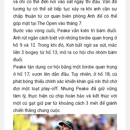
và chỉ có thể đến nơi vào sát ngày thi đấu. Vấn đề
tương tự có thể sẽ tiếp tục xảy ra khi anh cần sự
chấp thuận từ cơ quan biên phòng Anh để có thể
góp mặt tại The Open vào tháng 7.
Bước vào vòng cuối, Peake vẫn kiên trì bám đuổi.
Anh rút ngắn cách biệt với những birdie quan trọng ở
hố
9
và
12
. Trong khi đó, Koh bất ngờ sa sút, mắc
liền 3 bogey từ hố
13
, mở ra cơ hội cho nhóm bám
đuổi.
Peake tận dụng cơ hội bằng một birdie quan trọng
ở hố
17
, vươn lên dẫn đầu. Tuy nhiên, ở hố
18
, cú
phát bóng thiếu chính xác khiến khán giả nín thở chờ
đợi một loạt play-off. Nhưng Peake đã giữ vững
tâm lý, thực hiện cú chip hoàn hảo và kết thúc với
một cú gạt giữ par từ khoảng cách
3 mét
để giành
chiến thắng chung cuộc.