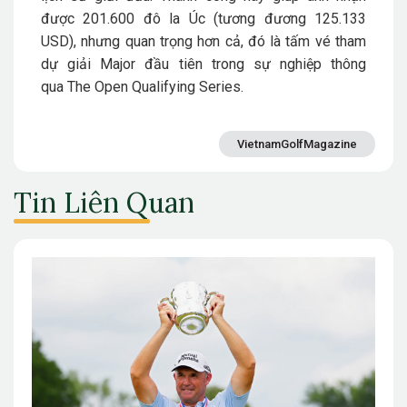
được
201.600 đô la Úc
(tương đương
125.133
USD
), nhưng quan trọng hơn cả, đó là tấm vé tham
dự giải Major đầu tiên trong sự nghiệp thông
qua
The Open Qualifying Series
.
VietnamGolfMagazine
Tin Liên Quan