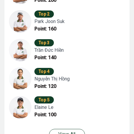
Point: 200
Top 2
Park Joon Suk
Point: 160
Top 3
Trần Đức Hiền
Point: 140
Top 4
Nguyễn Thị Hồng
Point: 120
Top 5
Elaine Le
Point: 100