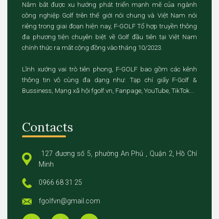
Nắm bắt được xu hướng phát triển mạnh mẽ của ngành
công nghiệp Golf trên thế giới nói chung và Việt Nam nói
riêng trong giai đoạn hiện nay, F-GOLF Tổ hợp truyền thông
đa phương tiện chuyên biệt về Golf đầu tiên tại Việt Nam
chính thức ra mắt cộng đồng vào tháng 10/2023.
Lĩnh xướng vai trò tiên phong, F-GOLF bao gồm các kênh
thông tin vô cùng đa dạng như: Tạp chí giấy F-Golf &
Bussiness, Mạng xã hội fgolf.vn, Fanpage, YouTube, TikTok...
Contacts
127 đương số 5, phường An Phú , Quận 2, Hồ Chí
Minh
0966 68 31 25
fgolfvn@gmail.com