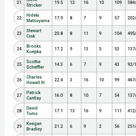
21
19.5
12
16
10
109
384
Stricker
Hideki
22
17.9
8
7
9
57
202
Matsuyama
Stewart
23
20.8
8
11
9
104
495
Cink
Brooks
24
17.2
9
13
5
53
137
Koepka
Scottie
25
14.3
6
7
9
43
92/
Scheffler
Charles
26
22.4
3
16
10
99
467
Howell III
Patrick
27
16.0
8
10
7
54
137
Cantlay
David
28
17.1
13
16
9
111
412
Toms
Keegan
29
21.2
6
9
2
56
251
Bradley