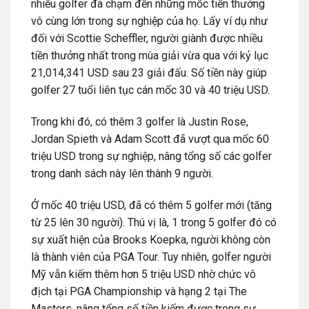
nhiều golfer đã chạm đến những mốc tiền thưởng
vô cùng lớn trong sự nghiệp của họ. Lấy ví dụ như
đối với Scottie Scheffler, người giành được nhiều
tiền thưởng nhất trong mùa giải vừa qua với kỷ lục
21,014,341 USD sau 23 giải đấu. Số tiền này giúp
golfer 27 tuổi liên tục cán mốc 30 và 40 triệu USD.
Trong khi đó, có thêm 3 golfer là Justin Rose,
Jordan Spieth và Adam Scott đã vượt qua mốc 60
triệu USD trong sự nghiệp, nâng tổng số các golfer
trong danh sách này lên thành 9 người.
Ở mốc 40 triệu USD, đã có thêm 5 golfer mới (tăng
từ 25 lên 30 người). Thú vị là, 1 trong 5 golfer đó có
sự xuất hiện của Brooks Koepka, người không còn
là thành viên của PGA Tour. Tuy nhiên, golfer người
Mỹ vẫn kiếm thêm hơn 5 triệu USD nhờ chức vô
địch tại PGA Championship và hạng 2 tại The
Masters, nâng tổng số tiền kiếm được trong sự