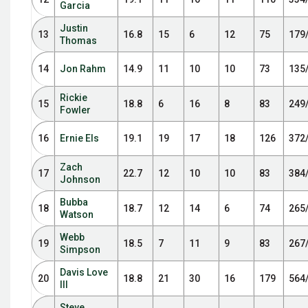
Garcia
Justin
13
16.8
15
6
12
75
179
Thomas
14
Jon Rahm
14.9
11
10
10
73
135
Rickie
15
18.8
6
16
8
83
249
Fowler
16
Ernie Els
19.1
19
17
18
126
372
Zach
17
22.7
12
10
10
83
384
Johnson
Bubba
18
18.7
12
14
6
74
265
Watson
Webb
19
18.5
7
11
9
83
267
Simpson
Davis Love
20
18.8
21
30
16
179
564
III
Steve