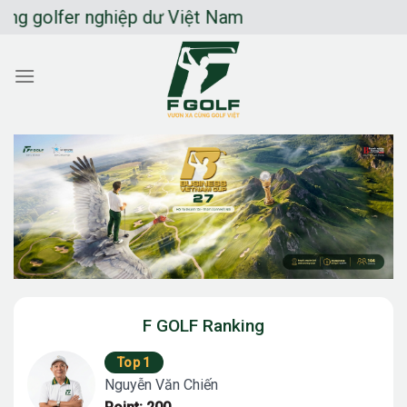
Chuyển
golfer nghiệp dư Việt Nam
đến
nội
dung
F GOLF Ranking
Top 1
Nguyễn Văn Chiến