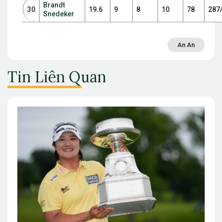
Brandt
30
19.6
9
8
10
78
287
Snedeker
An An
Tin Liên Quan