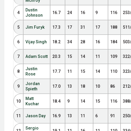
McIlroy
Dustin
4
16.7
24
16
9
116
253
Johnson
5
Jim Furyk
17.3
17
31
17
188
511
6
Vijay Singh
18.2
34
28
16
184
503
7
Adam Scott
20.3
15
14
11
109
322
Justin
8
17.7
11
15
14
110
323
Rose
Jordan
9
17.0
13
18
10
86
212
Spieth
Matt
10
18.4
9
14
15
116
388
Kuchar
11
Jason Day
16.9
13
11
6
91
250
Sergio
12
19.1
11
16
11
110
334