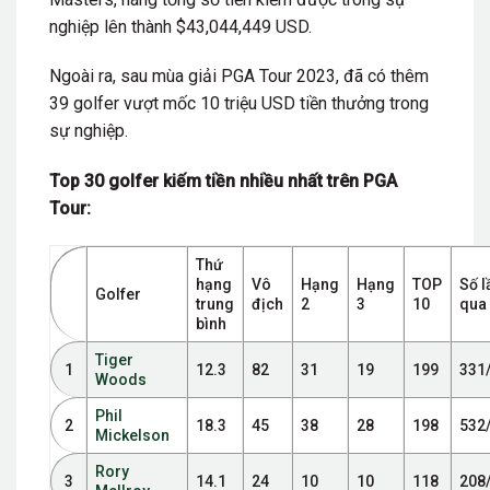
nghiệp lên thành $43,044,449 USD.
Ngoài ra, sau mùa giải PGA Tour 2023, đã có thêm
39 golfer vượt mốc 10 triệu USD tiền thưởng trong
sự nghiệp.
Top 30 golfer kiếm tiền nhiều nhất trên PGA
Tour:
Thứ
hạng
Vô
Hạng
Hạng
TOP
Số l
Golfer
trung
địch
2
3
10
qua 
bình
Tiger
1
12.3
82
31
19
199
331
Woods
Phil
2
18.3
45
38
28
198
532
Mickelson
Rory
3
14.1
24
10
10
118
208