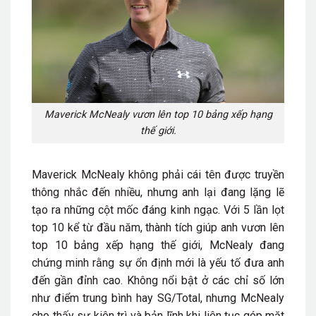
Maverick McNealy vươn lên top 10 bảng xếp hạng
thế giới.
Maverick McNealy không phải cái tên được truyền
thông nhắc đến nhiều, nhưng anh lại đang lặng lẽ
tạo ra những cột mốc đáng kinh ngạc. Với 5 lần lọt
top 10 kể từ đầu năm, thành tích giúp anh vươn lên
top 10 bảng xếp hạng thế giới, McNealy đang
chứng minh rằng sự ổn định mới là yếu tố đưa anh
đến gần đỉnh cao. Không nổi bật ở các chỉ số lớn
như điểm trung bình hay SG/Total, nhưng McNealy
cho thấy sự kiên trì và bản lĩnh khi liên tục góp mặt