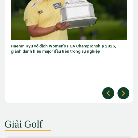
Eugenio Chacarra thắng bùng nổ tại Italian Open, giành vé dự
The Open
Giải Golf