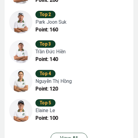
Point: 200
Top 2
Park Joon Suk
Point: 160
Top 3
Trần Đức Hiền
Point: 140
Top 4
Nguyễn Thị Hồng
Point: 120
Top 5
Elaine Le
Point: 100