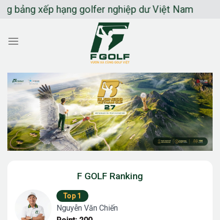
Chuyển
ảng xếp hạng golfer nghiệp dư Việt Nam
đến
nội
dung
F GOLF Ranking
Top 1
Nguyễn Văn Chiến