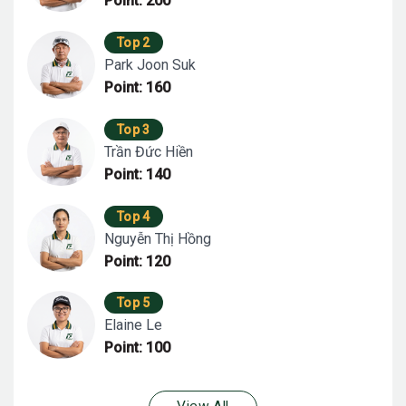
Point: 200
Top 2
Park Joon Suk
Point: 160
Top 3
Trần Đức Hiền
Point: 140
Top 4
Nguyễn Thị Hồng
Point: 120
Top 5
Elaine Le
Point: 100