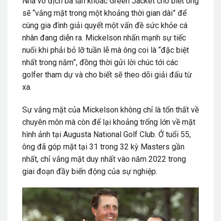
Nhà vô địch ba lần khoác Green Jacket cho biết ông
sẽ “vắng mặt trong một khoảng thời gian dài” để
cùng gia đình giải quyết một vấn đề sức khỏe cá
nhân đang diễn ra. Mickelson nhấn mạnh sự tiếc
nuối khi phải bỏ lỡ tuần lễ mà ông coi là “đặc biệt
nhất trong năm”, đồng thời gửi lời chúc tới các
golfer tham dự và cho biết sẽ theo dõi giải đấu từ
xa.
Sự vắng mặt của Mickelson không chỉ là tổn thất về
chuyên môn mà còn để lại khoảng trống lớn về mặt
hình ảnh tại
Augusta National Golf Club
. Ở tuổi 55,
ông đã góp mặt tại 31 trong 32 kỳ Masters gần
nhất, chỉ vắng mặt duy nhất vào năm 2022 trong
giai đoạn đầy biến động của sự nghiệp.