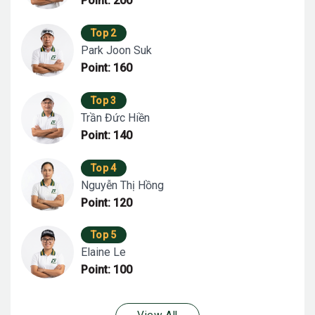
Point: 200
Top 2
Park Joon Suk
Point: 160
Top 3
Trần Đức Hiền
Point: 140
Top 4
Nguyễn Thị Hồng
Point: 120
Top 5
Elaine Le
Point: 100