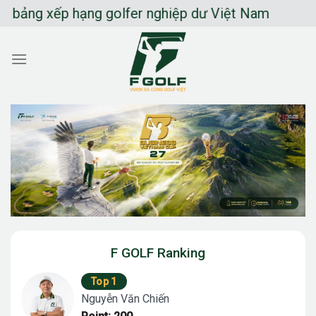
Chuyển
g xếp hạng golfer nghiệp dư Việt Nam
đến
nội
dung
F GOLF Ranking
Top 1
Nguyễn Văn Chiến