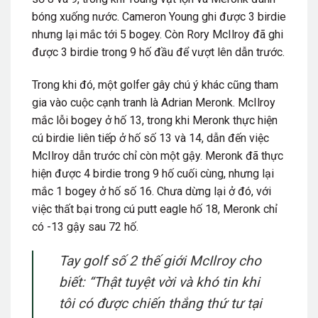
bóng xuống nước. Cameron Young ghi được 3 birdie
nhưng lại mắc tới 5 bogey. Còn Rory McIlroy đã ghi
được 3 birdie trong 9 hố đầu để vượt lên dẫn trước.
Trong khi đó, một golfer gây chú ý khác cũng tham
gia vào cuộc cạnh tranh là Adrian Meronk. McIlroy
mắc lỗi bogey ở hố 13, trong khi Meronk thực hiện
cú birdie liên tiếp ở hố số 13 và 14, dẫn đến việc
McIlroy dẫn trước chỉ còn một gậy. Meronk đã thực
hiện được 4 birdie trong 9 hố cuối cùng, nhưng lại
mắc 1 bogey ở hố số 16. Chưa dừng lại ở đó, với
việc thất bại trong cú putt eagle hố 18, Meronk chỉ
có -13 gậy sau 72 hố.
Tay golf số 2 thế giới McIlroy cho
biết: “Thật tuyệt vời và khó tin khi
tôi có được chiến thắng thứ tư tại