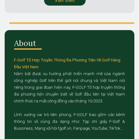
Xem thêm
About
F-Golf Tổ Hợp Truyền Thông Đa Phương Tiện Về Golf Hàng
Đầu Việt Nam
Nắm bắt được xu hướng phát triển mạnh mẽ của ngành
công nghiệp Golf trên thế giới nói chung và Việt Nam nói
riêng trong giai đoạn hiện nay, F-GOLF Tổ hợp truyền thông
đa phương tiện chuyên biệt về Golf đầu tiên tại Việt Nam
chính thức ra mắt cộng đồng vào tháng 10/2023.
Lĩnh xướng vai trò tiên phong, F-GOLF bao gồm các kênh
thông tin vô cùng đa dạng như: Tạp chí giấy F-Golf &
Bussiness, Mạng xã hội fgolf.vn, Fanpage, YouTube, TikTok...