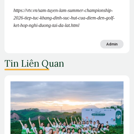
https://vtv.vn/sam-tuyen-lam-summer-championship-
2026-tiep-tuc-khang-dinh-suc-hut-cua-diem-den-golf-
ket-hop-nghi-duong-tai-da-lat.html
Admin
Tin Liên Quan