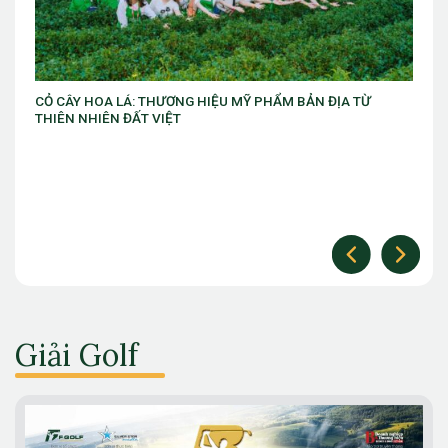
VIB ra mắt chương trình “VIB Swing – Mở khóa đặc quyền,
làm chủ thời cuộc” với ưu đãi Golf lên đến 10 triệu đồng
Giải Golf