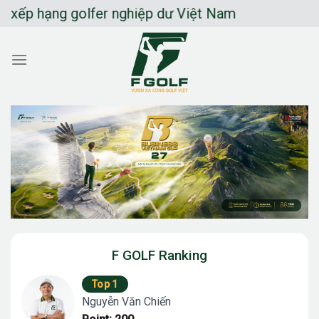
Chuyển
lfer nghiệp dư Việt Nam
đến
nội
dung
F GOLF Ranking
Top 1
Nguyễn Văn Chiến