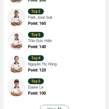
Point: 200
Top 2
Park Joon Suk
Point: 160
Top 3
Trần Đức Hiền
Point: 140
Top 4
Nguyễn Thị Hồng
Point: 120
Top 5
Elaine Le
Point: 100