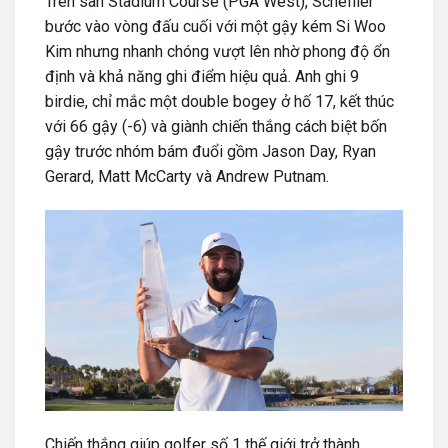
Trên sân Stadium Course (PGA West), Scheffler
bước vào vòng đấu cuối với một gậy kém Si Woo
Kim nhưng nhanh chóng vượt lên nhờ phong độ ổn
định và khả năng ghi điểm hiệu quả. Anh ghi 9
birdie, chỉ mắc một double bogey ở hố 17, kết thúc
với 66 gậy (-6) và giành chiến thắng cách biệt bốn
gậy trước nhóm bám đuổi gồm Jason Day, Ryan
Gerard, Matt McCarty và Andrew Putnam.
Chiến thắng giúp golfer số 1 thế giới trở thành