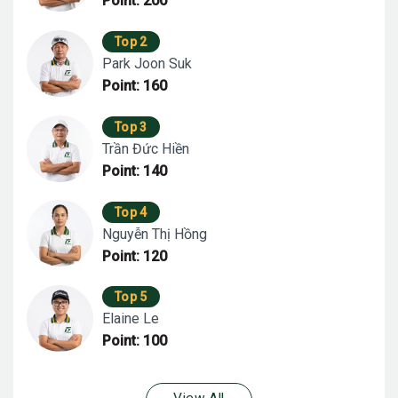
Point: 200
Top 2
Park Joon Suk
Point: 160
Top 3
Trần Đức Hiền
Point: 140
Top 4
Nguyễn Thị Hồng
Point: 120
Top 5
Elaine Le
Point: 100