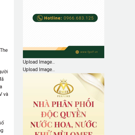
 The
Upload Image...
Upload Image...
gười
đã
ia
V và
số
ng