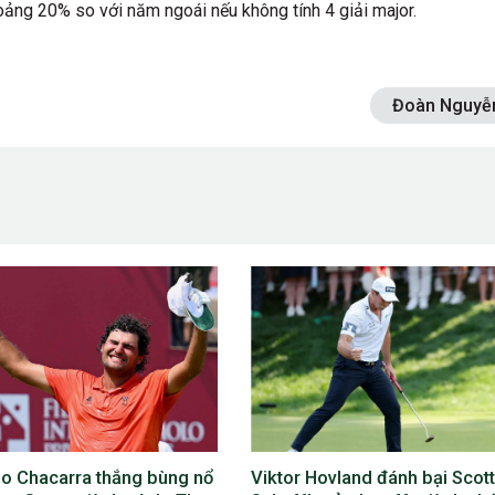
oảng 20% so với năm ngoái nếu không tính 4 giải major.
Đoàn Nguyễ
 Hovland đánh bại Scottie
Phil Mickelson lỡ The Open