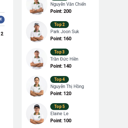
Nguyễn Văn Chiến
Point: 200
E
Top 2
Park Joon Suk
 2
Point: 160
Top 3
Trần Đức Hiền
Point: 140
Top 4
Nguyễn Thị Hồng
Point: 120
Top 5
Elaine Le
Point: 100