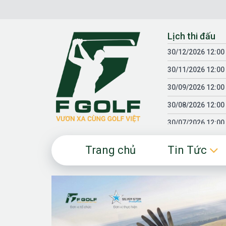
Chuyển
đến
nội
Lịch thi đấu
dung
30/12/2026 12:00
30/11/2026 12:00
30/09/2026 12:00
30/08/2026 12:00
30/07/2026 12:00
30/06/2026 12:00
Trang chủ
Tin Tức
30/05/2026 12:00
30/03/2026 12:00
30/01/2026 12:00
18/04/2025 12:00