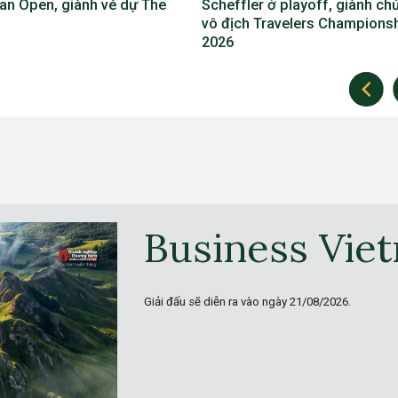
ler ở playoff, giành chức
2026, lần đầu vắng mặt ở cả 4
h Travelers Championship
giải major trong năm
Business Vie
Giải đấu sẽ diễn ra vào ngày
21/08/2026.