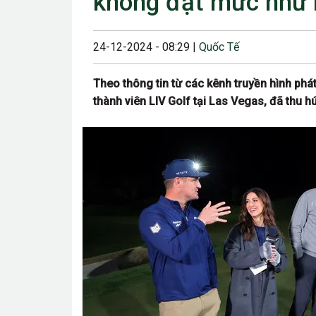
không đạt mức như 
23/08/2024 12:00
28/06/2024 12:00
24-12-2024 - 08:29 |
Quốc Tế
24/05/2024 12:00
Theo thông tin từ các kênh truyền hình ph
25/04/2024 6:00 
thành viên LIV Golf tại Las Vegas, đã thu 
07/03/2024 12:00
22/12/2023 12:30
26/10/2023 12:00