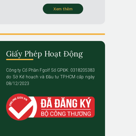
Xem thêm
Giấy Phép Hoạt Động
Công ty Cổ Phần Fgolf Số GPĐK: 0318205383
do Sở Kế hoạch và Đầu tư TP.HCM cấp ngày
08/12/2023