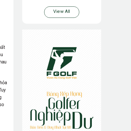
View All
hất
ầu
nhau
thỏa
Tuy
g
 so