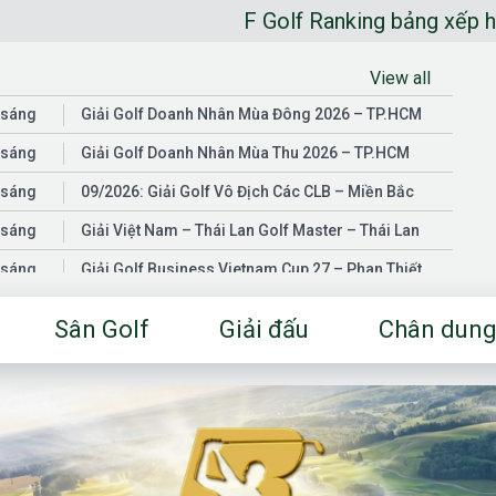
F Golf Ranking bảng xếp hạng golfer
View all
 sáng
Giải Golf Doanh Nhân Mùa Đông 2026 – TP.HCM
 sáng
Giải Golf Doanh Nhân Mùa Thu 2026 – TP.HCM
 sáng
09/2026: Giải Golf Vô Địch Các CLB – Miền Bắc
 sáng
Giải Việt Nam – Thái Lan Golf Master – Thái Lan
 sáng
Giải Golf Business Vietnam Cup 27 – Phan Thiết
 sáng
Giải Golf Doanh Nhân Mùa Hè 2026 – Đồng Nai
Sân Golf
Giải đấu
Chân dung
 sáng
Giải Golf Vô Địch Các CLB – Miền Nam
03/2026: Giải Golf Doanh Nhân Mùa Xuân 2026 –
 sáng
TP.HCM
 sáng
Fgolf Open Championship – Tây Ninh
 sáng
Golf Business Vietnam Cup 25
Giải Golf Business Vietnam Cup 26 và Giải Vô Địch