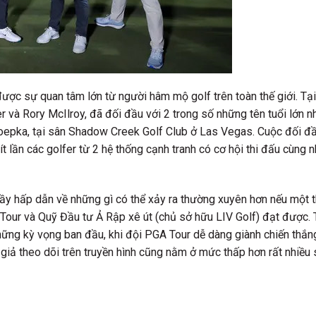
ợc sự quan tâm lớn từ người hâm mộ golf trên toàn thế giới. Tại
r và Rory McIlroy, đã đối đầu với 2 trong số những tên tuổi lớn n
epka, tại sân Shadow Creek Golf Club ở Las Vegas. Cuộc đối đ
ít lần các golfer từ 2 hệ thống cạnh tranh có cơ hội thi đấu cùng 
ầy hấp dẫn về những gì có thể xảy ra thường xuyên hơn nếu một 
Tour và Quỹ Đầu tư Ả Rập xê út (chủ sở hữu LIV Golf) đạt được. 
ng kỳ vọng ban đầu, khi đội PGA Tour dễ dàng giành chiến thắn
 giả theo dõi trên truyền hình cũng nằm ở mức thấp hơn rất nhiều