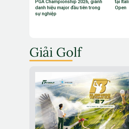
026, giành
tại Italian Open, giành vé dự The
Scheff
tiên trong
Open
vô địc
2026
Giải Golf