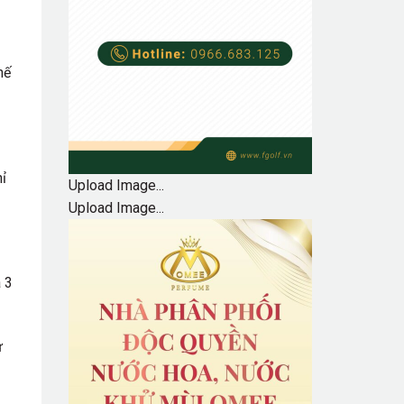
hế
hỉ
Upload Image...
Upload Image...
à 3
ự