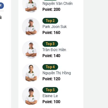
Nguyễn Văn Chiến
E
Point: 200
i
Top 2
Park Joon Suk
Point: 160
Top 3
Trần Đức Hiền
Point: 140
Top 4
Nguyễn Thị Hồng
Point: 120
Top 5
Elaine Le
Point: 100