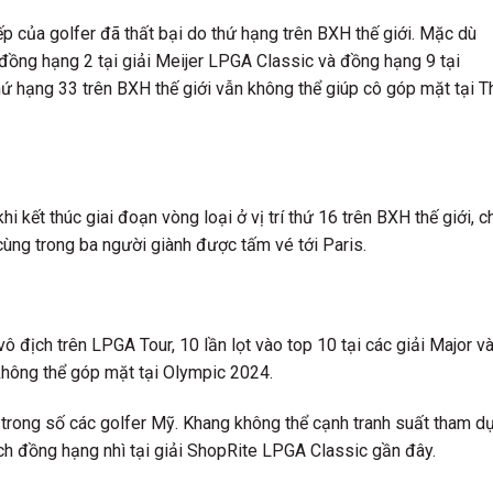
p của golfer đã thất bại do thứ hạng trên BXH thế giới. Mặc dù
 đồng hạng 2 tại giải Meijer LPGA Classic và đồng hạng 9 tại
ạng 33 trên BXH thế giới vẫn không thể giúp cô góp mặt tại T
 kết thúc giai đoạn vòng loại ở vị trí thứ 16 trên BXH thế giới, c
ùng trong ba người giành được tấm vé tới Paris.
ô địch trên LPGA Tour, 10 lần lọt vào top 10 tại các giải Major v
hông thể góp mặt tại Olympic 2024.
 5 trong số các golfer Mỹ. Khang không thể cạnh tranh suất tham d
ch đồng hạng nhì tại giải ShopRite LPGA Classic gần đây.