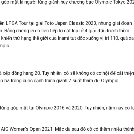
ể góp mặt là người từng giành huy chương bạc Olympic Tokyo 20
ên LPGA Tour tại giải Toto Japan Classic 2023, nhưng giai đoạn
 Bằng chứng là cô liên tiếp lỡ cắt loại ở 4 giải đấu trước thềm
ến thứ hạng thế giới của Inami tụt dốc xuống vị trí 110, quá xa
mpic.
 xếp đồng hạng 20. Tuy nhiên, cô sẽ không có cơ hội để cải thiện
hứ ba trong cuộc cạnh tranh giành 2 suất tham dự Olympic.
 từng góp mặt tại Olympic 2016 và 2020. Tuy nhiên, năm nay cô lạ
iải AIG Women’s Open 2021. Mặc dù sau đó cô có thêm nhiều thàn