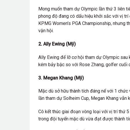
Mong muốn tham dự Olympic lần thứ 3 liên tiế
phong độ đang có dấu hiệu khởi sắc với vị trí
KPMG Women’s PGA Championship, nhưng thứ h
vận hội.
2. Ally Ewing (Mỹ)
Ally Ewing để lỡ cơ hội tham dự Olympic sau khi
kém bảy bậc so với Rose Zhang, golfer cuối c
3. Megan Khang (Mỹ)
Mặc dù sở hữu thành tích đáng nể với 1 chức v
lần tham dự Solheim Cup, Megan Khang vẫn k
Cô kết thúc giai đoạn vòng loại với vị trí thứ
trong đội tuyển mặc dù vừa đạt được thành tí