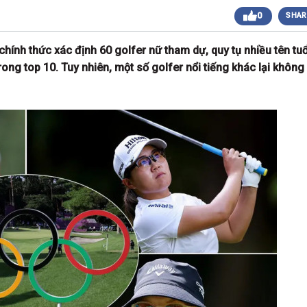
0
SHAR
 sáng
Giải Golf Doanh Nhân Mùa Hè 2024
Giải Golf Gia Đình lần 1 (Family Golf Tournament
 chiều
2024)
hính thức xác định 60 golfer nữ tham dự, quy tụ nhiều tên tuổ
Giải Golf Doanh nghiệp và Thương hiệu Việt Nam
ong top 10. Tuy nhiên, một số golfer nổi tiếng khác lại không
 chiều
lần thứ 22 (Business Vietnam Cup 22)
Giải Golf Vô địch các CLB toàn quốc Lần 1
sáng
(Vietnam Golf Club Championship 2024)
Giải Cặp Đôi Hoàn Hảo Lần 3 (Perfect Golf Couple
 chiều
3)
Giải Golf Cặp đôi hoàn hảo Lần 2 (Perfect Golf
 chiều
Couple 2)
 chiều
Giải Golf Business & Brand VN Championship 20