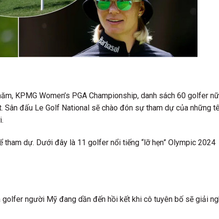
g năm, KPMG Women’s PGA Championship, danh sách 60 golfer nữ
. Sân đấu Le Golf National sẽ chào đón sự tham dự của những t
i.
hể tham dự. Dưới đây là 11 golfer nổi tiếng “lỡ hẹn” Olympic 2024
 golfer người Mỹ đang dần đến hồi kết khi cô tuyên bố sẽ giải n