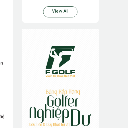
View All
ên
ghệ