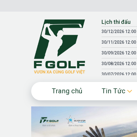
Chuyển
đến
nội
Lịch thi đấu
dung
30/12/2026 12:00
30/11/2026 12:00
30/09/2026 12:00
30/08/2026 12:00
30/07/2026 12:00
30/06/2026 12:00
Trang chủ
Tin Tức
30/05/2026 12:00
30/03/2026 12:00
30/01/2026 12:00
18/04/2025 12:00