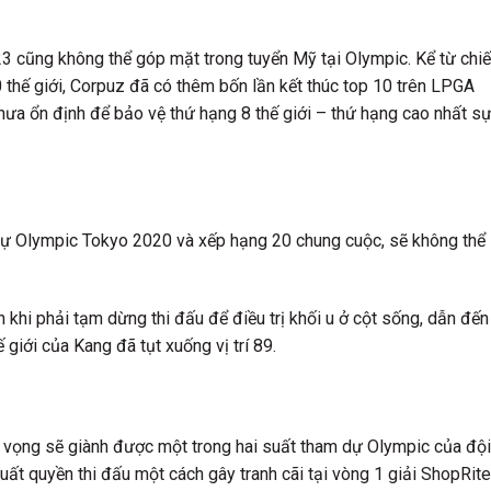
cũng không thể góp mặt trong tuyển Mỹ tại Olympic. Kể từ chi
 thế giới, Corpuz đã có thêm bốn lần kết thúc top 10 trên LPGA
chưa ổn định để bảo vệ thứ hạng 8 thế giới – thứ hạng cao nhất s
dự Olympic Tokyo 2020 và xếp hạng 20 chung cuộc, sẽ không thể
 khi phải tạm dừng thi đấu để điều trị khối u ở cột sống, dẫn đến
 giới của Kang đã tụt xuống vị trí 89.
 vọng sẽ giành được một trong hai suất tham dự Olympic của đội
truất quyền thi đấu một cách gây tranh cãi tại vòng 1 giải ShopRite