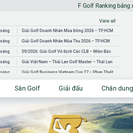
F Golf Ranking bảng xếp hạng go
View all
 sáng
Giải Golf Doanh Nhân Mùa Đông 2026 – TP.HCM
 sáng
Giải Golf Doanh Nhân Mùa Thu 2026 – TP.HCM
 sáng
09/2026: Giải Golf Vô Địch Các CLB – Miền Bắc
 sáng
Giải Việt Nam – Thái Lan Golf Master – Thái Lan
 sáng
Giải Golf Business Vietnam Cup 27 – Phan Thiết
 sáng
Giải Golf Doanh Nhân Mùa Hè 2026 – Đồng Nai
Sân Golf
Giải đấu
Chân dung
 sáng
Giải Golf Vô Địch Các CLB – Miền Nam
03/2026: Giải Golf Doanh Nhân Mùa Xuân 2026 –
 sáng
TP.HCM
 sáng
Fgolf Open Championship – Tây Ninh
 sáng
Golf Business Vietnam Cup 25
Giải Golf Business Vietnam Cup 26 và Giải Vô Địch