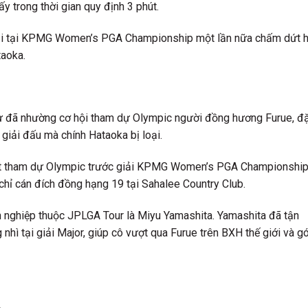
 trong thời gian quy định 3 phút.
oại tại KPMG Women’s PGA Championship một lần nữa chấm dứt 
taoka.
hư đã nhường cơ hội tham dự Olympic người đồng hương Furue, đ
i giải đấu mà chính Hataoka bị loại.
suất tham dự Olympic trước giải KPMG Women’s PGA Championship
chỉ cán đích đồng hạng 19 tại Sahalee Country Club.
n nghiệp thuộc JPLGA Tour là Miyu Yamashita. Yamashita đã tận
g nhì tại giải Major, giúp cô vượt qua Furue trên BXH thế giới và g