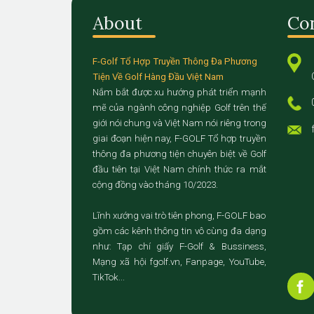
About
Co
F-Golf Tổ Hợp Truyền Thông Đa Phương
Tiện Về Golf Hàng Đầu Việt Nam
Nắm bắt được xu hướng phát triển mạnh
mẽ của ngành công nghiệp Golf trên thế
giới nói chung và Việt Nam nói riêng trong
giai đoạn hiện nay, F-GOLF Tổ hợp truyền
thông đa phương tiện chuyên biệt về Golf
đầu tiên tại Việt Nam chính thức ra mắt
cộng đồng vào tháng 10/2023.
Lĩnh xướng vai trò tiên phong, F-GOLF bao
gồm các kênh thông tin vô cùng đa dạng
như: Tạp chí giấy F-Golf & Bussiness,
Mạng xã hội fgolf.vn, Fanpage, YouTube,
TikTok...