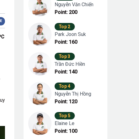
Nguyễn Văn Chiến
Point: 200
E
Top 2
Park Joon Suk
PC
Point: 160
Top 3
Trần Đức Hiền
Point: 140
4
Top 4
Nguyễn Thị Hồng
Quy
Point: 120
Top 5
Elaine Le
Point: 100