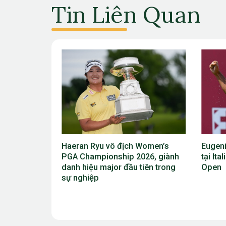
Tin Liên Quan
 Women’s
Eugenio Chacarra thắng bùng nổ
Viktor
026, giành
tại Italian Open, giành vé dự The
Scheff
tiên trong
Open
vô địc
2026