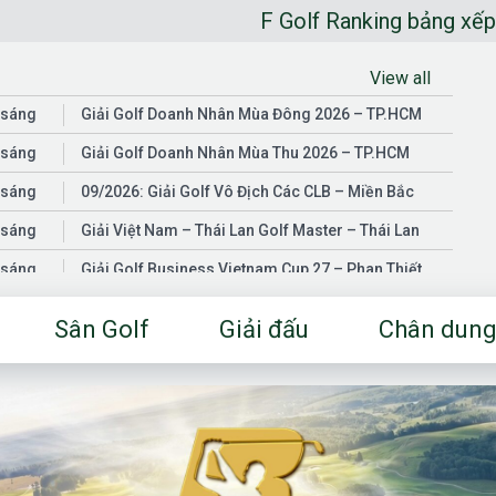
F Golf Ranking bảng xếp hạng gol
View all
 sáng
Giải Golf Doanh Nhân Mùa Đông 2026 – TP.HCM
 sáng
Giải Golf Doanh Nhân Mùa Thu 2026 – TP.HCM
 sáng
09/2026: Giải Golf Vô Địch Các CLB – Miền Bắc
 sáng
Giải Việt Nam – Thái Lan Golf Master – Thái Lan
 sáng
Giải Golf Business Vietnam Cup 27 – Phan Thiết
 sáng
Giải Golf Doanh Nhân Mùa Hè 2026 – Đồng Nai
Sân Golf
Giải đấu
Chân dung
 sáng
Giải Golf Vô Địch Các CLB – Miền Nam
03/2026: Giải Golf Doanh Nhân Mùa Xuân 2026 –
 sáng
TP.HCM
 sáng
Fgolf Open Championship – Tây Ninh
 sáng
Golf Business Vietnam Cup 25
Giải Golf Business Vietnam Cup 26 và Giải Vô Địch