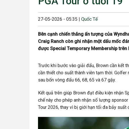
PGA Tour ở tuổi 19
23/08/2024 12:00
28/06/2024 12:00
27-05-2026 - 05:35 |
Quốc Tế
24/05/2024 12:00
Bên cạnh chiến thắng ấn tượng của Wyndham
25/04/2024 6:00 
Craig Ranch còn ghi nhận một dấu mốc đáng
được Special Temporary Membership trên 
07/03/2024 12:00
22/12/2023 12:30
Trước khi bước vào giải đấu, Brown cần kết th
26/10/2023 12:00
cần thiết cho suất thành viên tạm thời. Golfe
sau bốn vòng đấu 66, 68, 65 và 67 gậy.
Kết quả trên giúp Brown đạt điều kiện nhận S
chế này cho phép anh nhận số lượng sponsor 
Tour 2026, thay vì bị giới hạn tối đa bảy suất