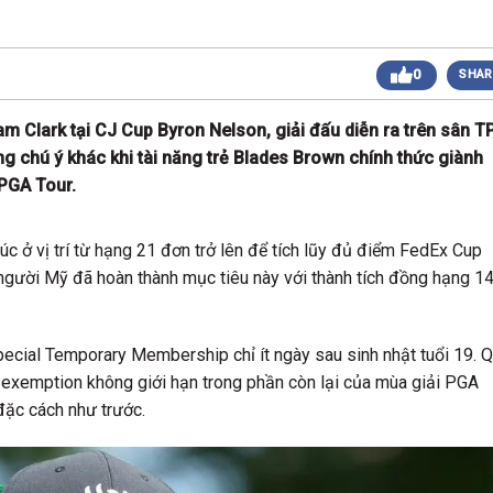
 sáng
Giải Golf Doanh Nhân Mùa Hè 2024
Giải Golf Gia Đình lần 1 (Family Golf Tournament
 chiều
0
SHAR
2024)
Giải Golf Doanh nghiệp và Thương hiệu Việt Nam
 chiều
lần thứ 22 (Business Vietnam Cup 22)
 Clark tại CJ Cup Byron Nelson, giải đấu diễn ra trên sân T
Giải Golf Vô địch các CLB toàn quốc Lần 1
sáng
 chú ý khác khi tài năng trẻ Blades Brown chính thức giành
(Vietnam Golf Club Championship 2024)
Giải Cặp Đôi Hoàn Hảo Lần 3 (Perfect Golf Couple
PGA Tour.
 chiều
3)
Giải Golf Cặp đôi hoàn hảo Lần 2 (Perfect Golf
 chiều
Couple 2)
úc ở vị trí từ hạng 21 đơn trở lên để tích lũy đủ điểm FedEx Cup
 chiều
Giải Golf Business & Brand VN Championship 20
r người Mỹ đã hoàn thành mục tiêu này với thành tích đồng hạng 1
pecial Temporary Membership chỉ ít ngày sau sinh nhật tuổi 19. 
exemption không giới hạn trong phần còn lại của mùa giải PGA
 đặc cách như trước.