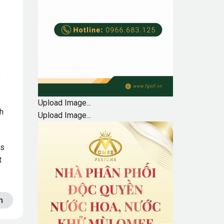
Upload Image...
h
Upload Image...
es
t
n