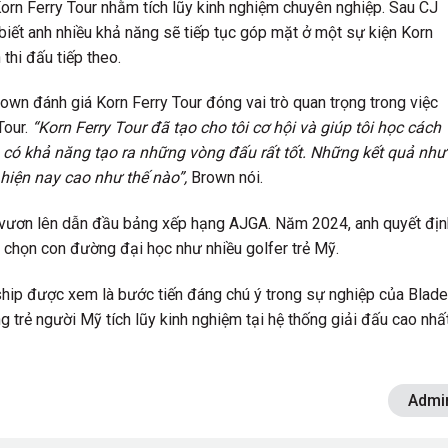
Korn Ferry Tour nhằm tích lũy kinh nghiệm chuyên nghiệp. Sau CJ
iết anh nhiều khả năng sẽ tiếp tục góp mặt ở một sự kiện Korn
 thi đấu tiếp theo.
Brown đánh giá Korn Ferry Tour đóng vai trò quan trọng trong việc
Tour.
“Korn Ferry Tour đã tạo cho tôi cơ hội và giúp tôi học cách
u có khả năng tạo ra những vòng đấu rất tốt. Những kết quả như
hiện nay cao như thế nào”,
Brown nói.
 vươn lên dẫn đầu bảng xếp hạng AJGA. Năm 2024, anh quyết địn
a chọn con đường đại học như nhiều golfer trẻ Mỹ.
ip được xem là bước tiến đáng chú ý trong sự nghiệp của Blad
g trẻ người Mỹ tích lũy kinh nghiệm tại hệ thống giải đấu cao nhấ
Admi