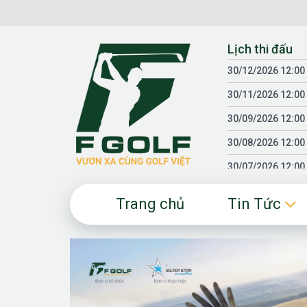
Chuyển
đến
nội
Lịch thi đấu
dung
30/12/2026 12:00
30/11/2026 12:00
30/09/2026 12:00
30/08/2026 12:00
30/07/2026 12:00
30/06/2026 12:00
Trang chủ
Tin Tức
30/05/2026 12:00
30/03/2026 12:00
30/01/2026 12:00
18/04/2025 12:00